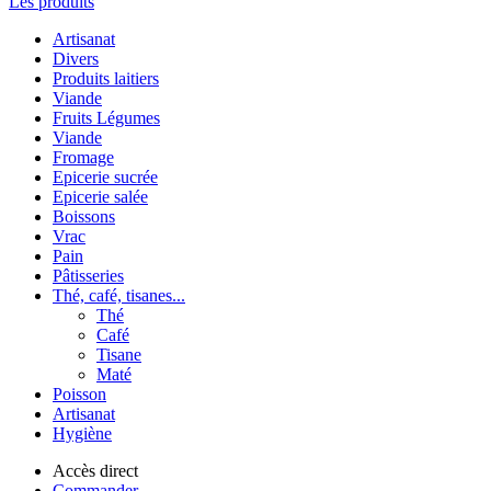
Les produits
Artisanat
Divers
Produits laitiers
Viande
Fruits Légumes
Viande
Fromage
Epicerie sucrée
Epicerie salée
Boissons
Vrac
Pain
Pâtisseries
Thé, café, tisanes...
Thé
Café
Tisane
Maté
Poisson
Artisanat
Hygiène
Accès direct
Commander