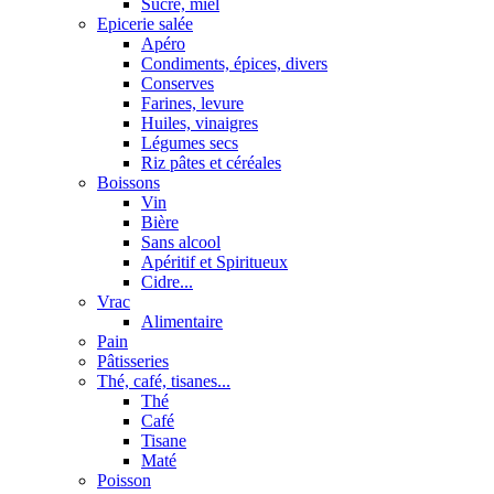
Sucre, miel
Epicerie salée
Apéro
Condiments, épices, divers
Conserves
Farines, levure
Huiles, vinaigres
Légumes secs
Riz pâtes et céréales
Boissons
Vin
Bière
Sans alcool
Apéritif et Spiritueux
Cidre...
Vrac
Alimentaire
Pain
Pâtisseries
Thé, café, tisanes...
Thé
Café
Tisane
Maté
Poisson