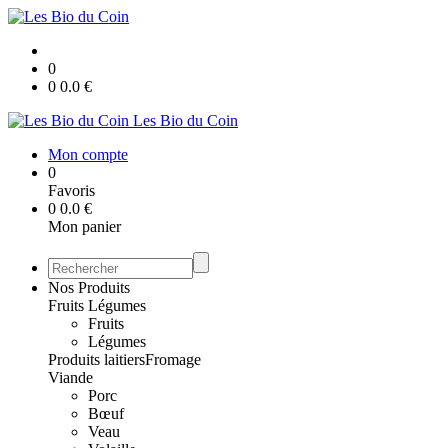
0
0
0.0
€
Les Bio du Coin
Mon compte
0
Favoris
0
0.0
€
Mon panier
Nos Produits
Fruits Légumes
Fruits
Légumes
Produits laitiers
Fromage
Viande
Porc
Bœuf
Veau