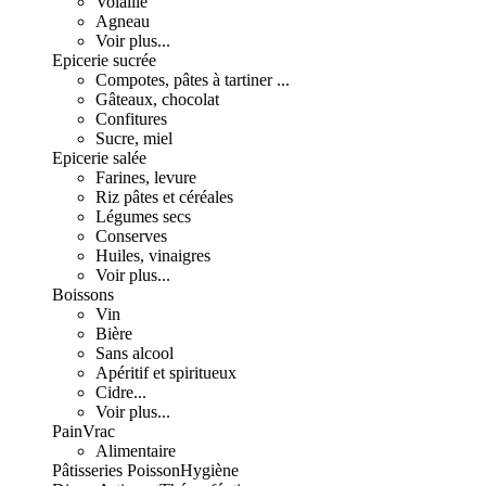
Volaille
Agneau
Voir plus...
Epicerie sucrée
Compotes, pâtes à tartiner ...
Gâteaux, chocolat
Confitures
Sucre, miel
Epicerie salée
Farines, levure
Riz pâtes et céréales
Légumes secs
Conserves
Huiles, vinaigres
Voir plus...
Boissons
Vin
Bière
Sans alcool
Apéritif et spiritueux
Cidre...
Voir plus...
Pain
Vrac
Alimentaire
Pâtisseries
Poisson
Hygiène