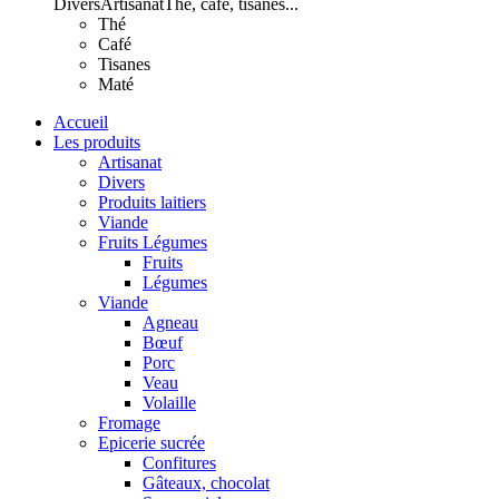
Divers
Artisanat
Thé, café, tisanes...
Thé
Café
Tisanes
Maté
Accueil
Les produits
Artisanat
Divers
Produits laitiers
Viande
Fruits Légumes
Fruits
Légumes
Viande
Agneau
Bœuf
Porc
Veau
Volaille
Fromage
Epicerie sucrée
Confitures
Gâteaux, chocolat