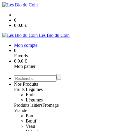
0
0
0.0
€
Les Bio du Coin
Mon compte
0
Favoris
0
0.0
€
Mon panier
Nos Produits
Fruits Légumes
Fruits
Légumes
Produits laitiers
Fromage
Viande
Porc
Bœuf
Veau