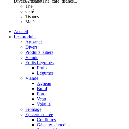
Divers
Artisanat
Thé, café, tisanes...
Thé
Café
Tisanes
Maté
Accueil
Les produits
Artisanat
Divers
Produits laitiers
Viande
Fruits Légumes
Fruits
Légumes
Viande
Agneau
Bœuf
Porc
Veau
Volaille
Fromage
Epicerie sucrée
Confitures
Gâteaux, chocolat