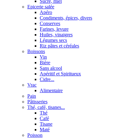
Sucre, miel
Epicerie salée
Apéro
Condiments, épices, divers
Conserves
Farines, levure
Huiles, vinaigres
Légumes secs
Riz pâtes et céréales
Boissons
Vin
Bière
Sans alcool
Apéritif et Spiritueux
Cidre...
Vrac
Alimentaire
Pain
Pâtisseries
Thé, café, tisanes...
Thé
Café
Tisane
Maté
Poisson