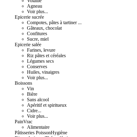
Volaille
Agneau
Voir plus...
Epicerie sucrée
Compotes, pâtes à tartiner ...
Gâteaux, chocolat
Confitures
Sucre, miel
Epicerie salée
Farines, levure
Riz pâtes et céréales
Légumes secs
Conserves
Huiles, vinaigres
Voir plus...
Boissons
Vin
Bière
Sans alcool
Apéritif et spiritueux
Cidre...
Voir plus...
Pain
Vrac
Alimentaire
Pâtisseries
Poisson
Hygiène