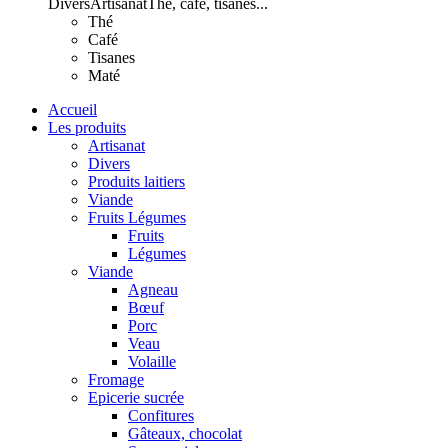
Divers
Artisanat
Thé, café, tisanes...
Thé
Café
Tisanes
Maté
Accueil
Les produits
Artisanat
Divers
Produits laitiers
Viande
Fruits Légumes
Fruits
Légumes
Viande
Agneau
Bœuf
Porc
Veau
Volaille
Fromage
Epicerie sucrée
Confitures
Gâteaux, chocolat