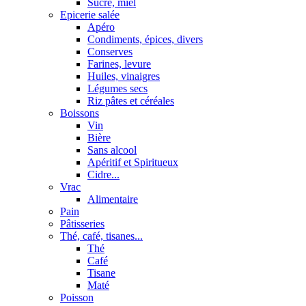
Sucre, miel
Epicerie salée
Apéro
Condiments, épices, divers
Conserves
Farines, levure
Huiles, vinaigres
Légumes secs
Riz pâtes et céréales
Boissons
Vin
Bière
Sans alcool
Apéritif et Spiritueux
Cidre...
Vrac
Alimentaire
Pain
Pâtisseries
Thé, café, tisanes...
Thé
Café
Tisane
Maté
Poisson