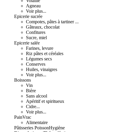
Volaille
Agneau
Voir plus...
Epicerie sucrée
Compotes, pâtes à tartiner ...
Gâteaux, chocolat
Confitures
Sucre, miel
Epicerie salée
Farines, levure
Riz pâtes et céréales
Légumes secs
Conserves
Huiles, vinaigres
Voir plus...
Boissons
Vin
Bière
Sans alcool
Apéritif et spiritueux
Cidre...
Voir plus...
Pain
Vrac
Alimentaire
Pâtisseries
Poisson
Hygiène