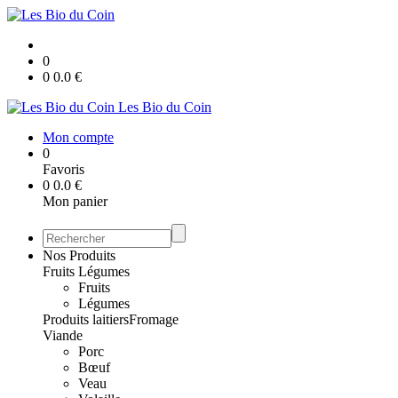
0
0
0.0
€
Les Bio du Coin
Mon compte
0
Favoris
0
0.0
€
Mon panier
Nos Produits
Fruits Légumes
Fruits
Légumes
Produits laitiers
Fromage
Viande
Porc
Bœuf
Veau