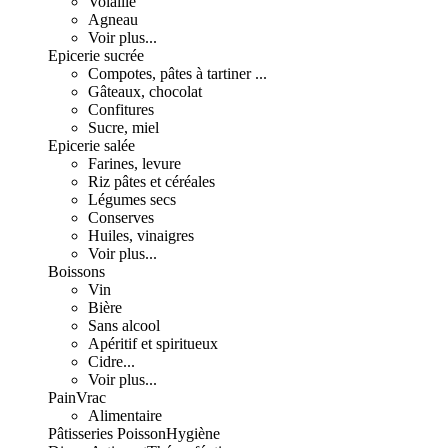
Volaille
Agneau
Voir plus...
Epicerie sucrée
Compotes, pâtes à tartiner ...
Gâteaux, chocolat
Confitures
Sucre, miel
Epicerie salée
Farines, levure
Riz pâtes et céréales
Légumes secs
Conserves
Huiles, vinaigres
Voir plus...
Boissons
Vin
Bière
Sans alcool
Apéritif et spiritueux
Cidre...
Voir plus...
Pain
Vrac
Alimentaire
Pâtisseries
Poisson
Hygiène