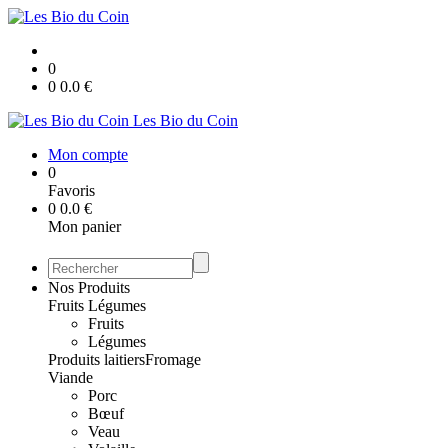
0
0
0.0
€
Les Bio du Coin
Mon compte
0
Favoris
0
0.0
€
Mon panier
Nos Produits
Fruits Légumes
Fruits
Légumes
Produits laitiers
Fromage
Viande
Porc
Bœuf
Veau