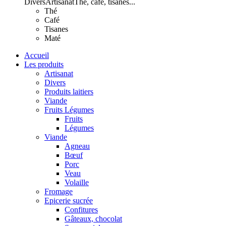
Divers
Artisanat
Thé, café, tisanes...
Thé
Café
Tisanes
Maté
Accueil
Les produits
Artisanat
Divers
Produits laitiers
Viande
Fruits Légumes
Fruits
Légumes
Viande
Agneau
Bœuf
Porc
Veau
Volaille
Fromage
Epicerie sucrée
Confitures
Gâteaux, chocolat