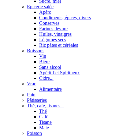
Sucre, miel
Epicerie salée
Apéro
Condiments, épices, divers
Conserves
Farines, levure
Huiles, vinaigres
Légumes secs
Riz pâtes et céréales
Boissons
Vin
Bière
Sans alcool
Apéritif et Spiritueux
Cidre...
Vrac
Alimentaire
Pain
Pâtisseries
Thé, café, tisanes...
Thé
Café
Tisane
Maté
Poisson