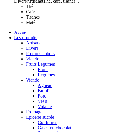
Divers
Artisanat
Thé, café, tisanes...
Thé
Café
Tisanes
Maté
Accueil
Les produits
Artisanat
Divers
Produits laitiers
Viande
Fruits Légumes
Fruits
Légumes
Viande
Agneau
Bœuf
Porc
Veau
Volaille
Fromage
Epicerie sucrée
Confitures
Gâteaux, chocolat