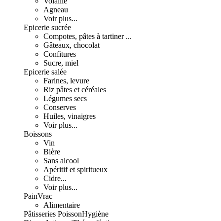
Volaille
Agneau
Voir plus...
Epicerie sucrée
Compotes, pâtes à tartiner ...
Gâteaux, chocolat
Confitures
Sucre, miel
Epicerie salée
Farines, levure
Riz pâtes et céréales
Légumes secs
Conserves
Huiles, vinaigres
Voir plus...
Boissons
Vin
Bière
Sans alcool
Apéritif et spiritueux
Cidre...
Voir plus...
Pain
Vrac
Alimentaire
Pâtisseries
Poisson
Hygiène