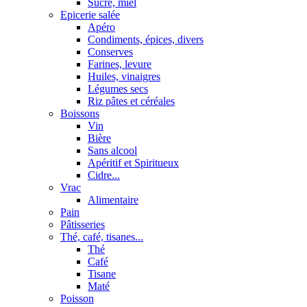
Sucre, miel
Epicerie salée
Apéro
Condiments, épices, divers
Conserves
Farines, levure
Huiles, vinaigres
Légumes secs
Riz pâtes et céréales
Boissons
Vin
Bière
Sans alcool
Apéritif et Spiritueux
Cidre...
Vrac
Alimentaire
Pain
Pâtisseries
Thé, café, tisanes...
Thé
Café
Tisane
Maté
Poisson