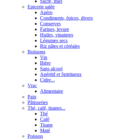
Sucre, miel
Epicerie salée
Apéro
Condiments, épices, divers
Conserves
Farines, levure
Huiles, vinaigres
Légumes secs
Riz pâtes et céréales
Boissons
Vin
Bière
Sans alcool
Apéritif et Spiritueux
Cidre...
Vrac
Alimentaire
Pain
Pâtisseries
Thé, café, tisanes...
Thé
Café
Tisane
Maté
Poisson