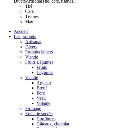
Divers
Artisanat
Thé, café, tisanes...
Thé
Café
Tisanes
Maté
Accueil
Les produits
Artisanat
Divers
Produits laitiers
Viande
Fruits Légumes
Fruits
Légumes
Viande
Agneau
Bœuf
Porc
Veau
Volaille
Fromage
Epicerie sucrée
Confitures
Gâteaux, chocolat