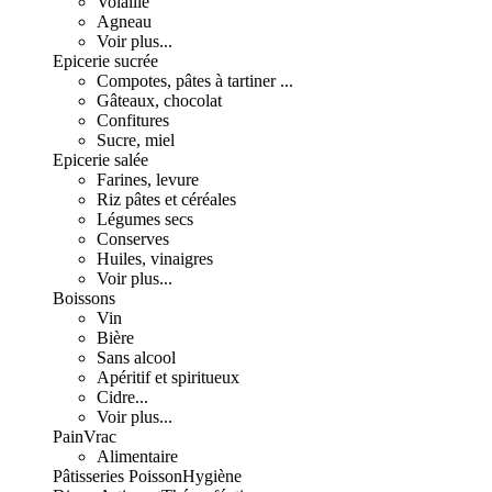
Volaille
Agneau
Voir plus...
Epicerie sucrée
Compotes, pâtes à tartiner ...
Gâteaux, chocolat
Confitures
Sucre, miel
Epicerie salée
Farines, levure
Riz pâtes et céréales
Légumes secs
Conserves
Huiles, vinaigres
Voir plus...
Boissons
Vin
Bière
Sans alcool
Apéritif et spiritueux
Cidre...
Voir plus...
Pain
Vrac
Alimentaire
Pâtisseries
Poisson
Hygiène