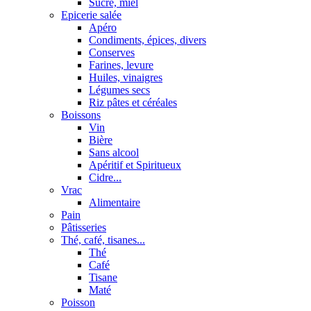
Sucre, miel
Epicerie salée
Apéro
Condiments, épices, divers
Conserves
Farines, levure
Huiles, vinaigres
Légumes secs
Riz pâtes et céréales
Boissons
Vin
Bière
Sans alcool
Apéritif et Spiritueux
Cidre...
Vrac
Alimentaire
Pain
Pâtisseries
Thé, café, tisanes...
Thé
Café
Tisane
Maté
Poisson