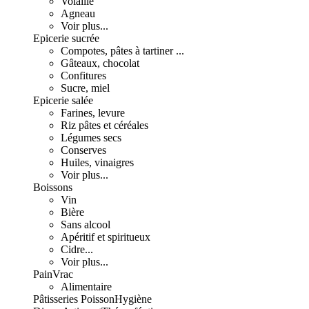
Volaille
Agneau
Voir plus...
Epicerie sucrée
Compotes, pâtes à tartiner ...
Gâteaux, chocolat
Confitures
Sucre, miel
Epicerie salée
Farines, levure
Riz pâtes et céréales
Légumes secs
Conserves
Huiles, vinaigres
Voir plus...
Boissons
Vin
Bière
Sans alcool
Apéritif et spiritueux
Cidre...
Voir plus...
Pain
Vrac
Alimentaire
Pâtisseries
Poisson
Hygiène