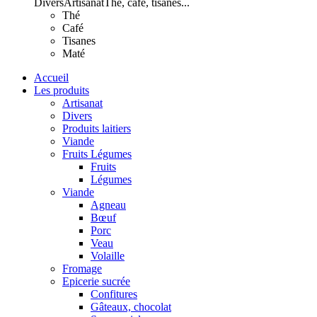
Divers
Artisanat
Thé, café, tisanes...
Thé
Café
Tisanes
Maté
Accueil
Les produits
Artisanat
Divers
Produits laitiers
Viande
Fruits Légumes
Fruits
Légumes
Viande
Agneau
Bœuf
Porc
Veau
Volaille
Fromage
Epicerie sucrée
Confitures
Gâteaux, chocolat