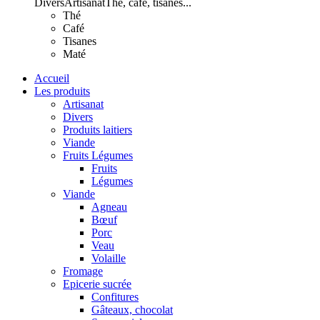
Divers
Artisanat
Thé, café, tisanes...
Thé
Café
Tisanes
Maté
Accueil
Les produits
Artisanat
Divers
Produits laitiers
Viande
Fruits Légumes
Fruits
Légumes
Viande
Agneau
Bœuf
Porc
Veau
Volaille
Fromage
Epicerie sucrée
Confitures
Gâteaux, chocolat