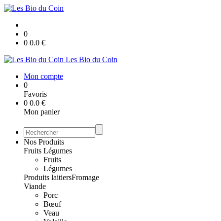
0
0
0.0
€
Les Bio du Coin
Mon compte
0
Favoris
0
0.0
€
Mon panier
Nos Produits
Fruits Légumes
Fruits
Légumes
Produits laitiers
Fromage
Viande
Porc
Bœuf
Veau