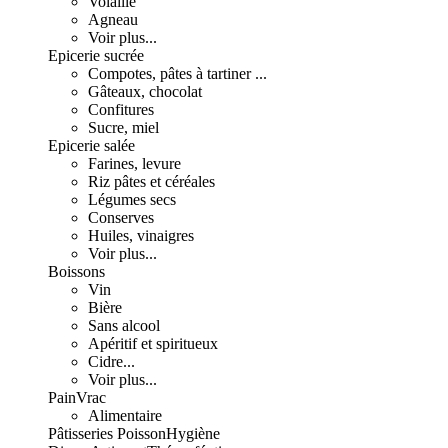
Volaille
Agneau
Voir plus...
Epicerie sucrée
Compotes, pâtes à tartiner ...
Gâteaux, chocolat
Confitures
Sucre, miel
Epicerie salée
Farines, levure
Riz pâtes et céréales
Légumes secs
Conserves
Huiles, vinaigres
Voir plus...
Boissons
Vin
Bière
Sans alcool
Apéritif et spiritueux
Cidre...
Voir plus...
Pain
Vrac
Alimentaire
Pâtisseries
Poisson
Hygiène