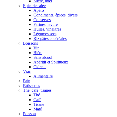
Sucre, miel
Epicerie salée
Apéro
Condiments, épices, divers
Conserves
Farines, levure
Huiles, vinaigres
Légumes secs
Riz pâtes et céréales
Boissons
Vin
Bière
Sans alcool
Apéritif et Spiritueux
Cidre...
Vrac
Alimentaire
Pain
Pâtisseries
Thé, café, tisanes...
Thé
Café
Tisane
Maté
Poisson