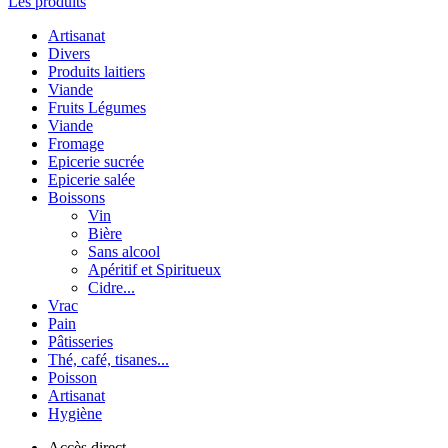
Les produits
Artisanat
Divers
Produits laitiers
Viande
Fruits Légumes
Viande
Fromage
Epicerie sucrée
Epicerie salée
Boissons
Vin
Bière
Sans alcool
Apéritif et Spiritueux
Cidre...
Vrac
Pain
Pâtisseries
Thé, café, tisanes...
Poisson
Artisanat
Hygiène
Accès direct