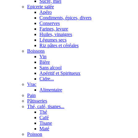
Sucre, miel
Epicerie salée
Apéro
Condiments, épices, divers
Conserves
Farines, levure
Huiles, vinaigres
Légumes secs
Riz pâtes et céréales
Boissons
Vin
Bière
Sans alcool
Apéritif et Spiritueux
Cidre...
Vrac
Alimentaire
Pain
Pâtisseries
Thé, café, tisanes...
Thé
Café
Tisane
Maté
Poisson