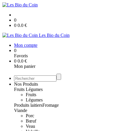
0
0
0.0
€
Les Bio du Coin
Mon compte
0
Favoris
0
0.0
€
Mon panier
Nos Produits
Fruits Légumes
Fruits
Légumes
Produits laitiers
Fromage
Viande
Porc
Bœuf
Veau