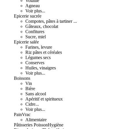
Volaille
Agneau
Voir plus...
Epicerie sucrée
Compotes, pâtes à tartiner ...
Gâteaux, chocolat
Confitures
Sucre, miel
Epicerie salée
Farines, levure
Riz pâtes et céréales
Légumes secs
Conserves
Huiles, vinaigres
Voir plus...
Boissons
Vin
Bière
Sans alcool
Apéritif et spiritueux
Cidre...
Voir plus...
Pain
Vrac
Alimentaire
Pâtisseries
Poisson
Hygiène