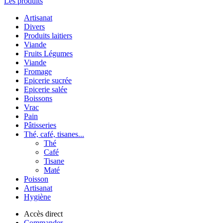
Les produits
Artisanat
Divers
Produits laitiers
Viande
Fruits Légumes
Viande
Fromage
Epicerie sucrée
Epicerie salée
Boissons
Vrac
Pain
Pâtisseries
Thé, café, tisanes...
Thé
Café
Tisane
Maté
Poisson
Artisanat
Hygiène
Accès direct
Commander