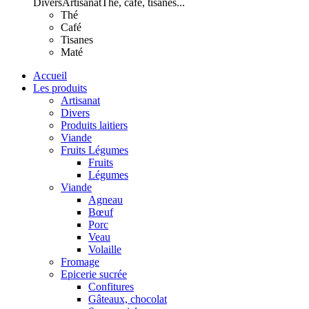
Divers
Artisanat
Thé, café, tisanes...
Thé
Café
Tisanes
Maté
Accueil
Les produits
Artisanat
Divers
Produits laitiers
Viande
Fruits Légumes
Fruits
Légumes
Viande
Agneau
Bœuf
Porc
Veau
Volaille
Fromage
Epicerie sucrée
Confitures
Gâteaux, chocolat