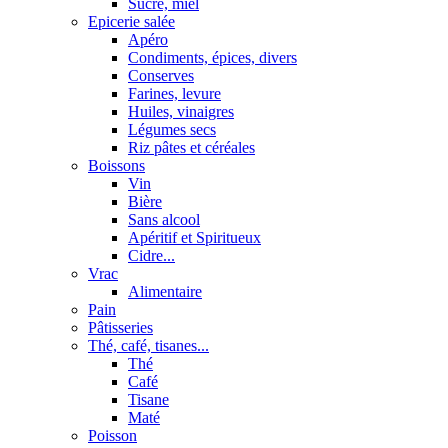
Sucre, miel
Epicerie salée
Apéro
Condiments, épices, divers
Conserves
Farines, levure
Huiles, vinaigres
Légumes secs
Riz pâtes et céréales
Boissons
Vin
Bière
Sans alcool
Apéritif et Spiritueux
Cidre...
Vrac
Alimentaire
Pain
Pâtisseries
Thé, café, tisanes...
Thé
Café
Tisane
Maté
Poisson