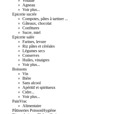
Volaille
Agneau
Voir plus...
Epicerie sucrée
Compotes, pâtes à tartiner ...
Gâteaux, chocolat
Confitures
Sucre, miel
Epicerie salée
Farines, levure
Riz pâtes et céréales
Légumes secs
Conserves
Huiles, vinaigres
Voir plus...
Boissons
Vin
Bière
Sans alcool
Apéritif et spiritueux
Cidre...
Voir plus...
Pain
Vrac
Alimentaire
Pâtisseries
Poisson
Hygiène