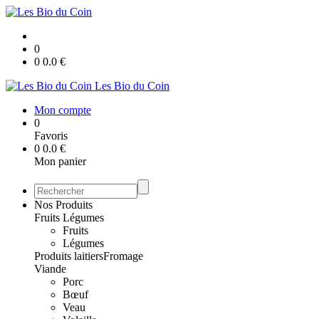
0
0
0.0
€
Les Bio du Coin
Mon compte
0
Favoris
0
0.0
€
Mon panier
Nos Produits
Fruits Légumes
Fruits
Légumes
Produits laitiers
Fromage
Viande
Porc
Bœuf
Veau