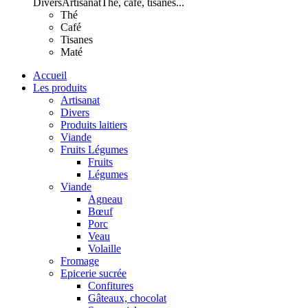
Divers
Artisanat
Thé, café, tisanes...
Thé
Café
Tisanes
Maté
Accueil
Les produits
Artisanat
Divers
Produits laitiers
Viande
Fruits Légumes
Fruits
Légumes
Viande
Agneau
Bœuf
Porc
Veau
Volaille
Fromage
Epicerie sucrée
Confitures
Gâteaux, chocolat