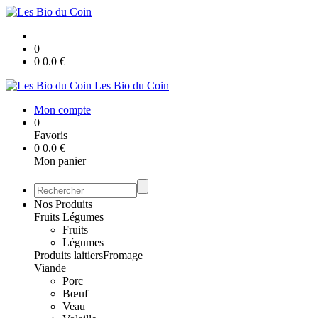
0
0
0.0
€
Les Bio du Coin
Mon compte
0
Favoris
0
0.0
€
Mon panier
Nos Produits
Fruits Légumes
Fruits
Légumes
Produits laitiers
Fromage
Viande
Porc
Bœuf
Veau