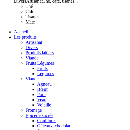
Divers
Artisanat
Thé, café, tisanes...
Thé
Café
Tisanes
Maté
Accueil
Les produits
Artisanat
Divers
Produits laitiers
Viande
Fruits Légumes
Fruits
Légumes
Viande
Agneau
Bœuf
Porc
Veau
Volaille
Fromage
Epicerie sucrée
Confitures
Gâteaux, chocolat