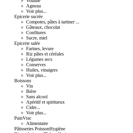
Volaille
Agneau
Voir plus...
Epicerie sucrée
Compotes, pâtes à tartiner ...
Gâteaux, chocolat
Confitures
Sucre, miel
Epicerie salée
Farines, levure
Riz pâtes et céréales
Légumes secs
Conserves
Huiles, vinaigres
Voir plus...
Boissons
Vin
Bière
Sans alcool
Apéritif et spiritueux
Cidre...
Voir plus...
Pain
Vrac
Alimentaire
Pâtisseries
Poisson
Hygiène