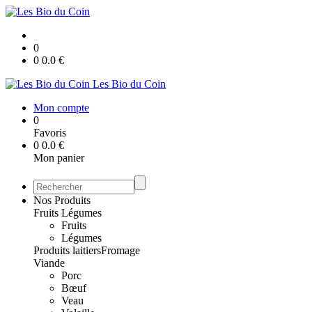
0
0
0.0
€
Les Bio du Coin
Mon compte
0
Favoris
0
0.0
€
Mon panier
Nos Produits
Fruits Légumes
Fruits
Légumes
Produits laitiers
Fromage
Viande
Porc
Bœuf
Veau