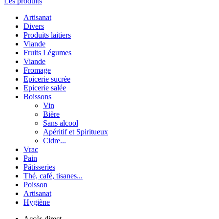
Les produits
Artisanat
Divers
Produits laitiers
Viande
Fruits Légumes
Viande
Fromage
Epicerie sucrée
Epicerie salée
Boissons
Vin
Bière
Sans alcool
Apéritif et Spiritueux
Cidre...
Vrac
Pain
Pâtisseries
Thé, café, tisanes...
Poisson
Artisanat
Hygiène
Accès direct