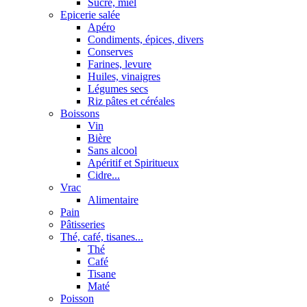
Sucre, miel
Epicerie salée
Apéro
Condiments, épices, divers
Conserves
Farines, levure
Huiles, vinaigres
Légumes secs
Riz pâtes et céréales
Boissons
Vin
Bière
Sans alcool
Apéritif et Spiritueux
Cidre...
Vrac
Alimentaire
Pain
Pâtisseries
Thé, café, tisanes...
Thé
Café
Tisane
Maté
Poisson