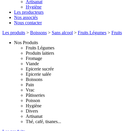
Artisanat
Hygiène
Les producteurs
Nos associés
Nous contacter
Les produits
>
Boissons
>
Sans alcool
>
Fruits Légumes
>
Fruits
Nos Produits
Fruits Légumes
Produits laitiers
Fromage
Viande
Epicerie sucrée
Epicerie salée
Boissons
Pain
Vrac
Pâtisseries
Poisson
Hygiène
Divers
Artisanat
Thé, café, tisanes...