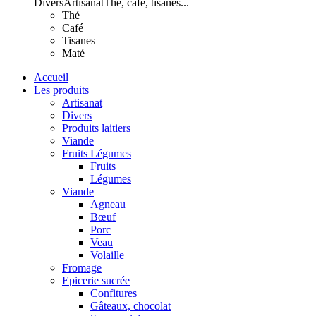
Divers
Artisanat
Thé, café, tisanes...
Thé
Café
Tisanes
Maté
Accueil
Les produits
Artisanat
Divers
Produits laitiers
Viande
Fruits Légumes
Fruits
Légumes
Viande
Agneau
Bœuf
Porc
Veau
Volaille
Fromage
Epicerie sucrée
Confitures
Gâteaux, chocolat