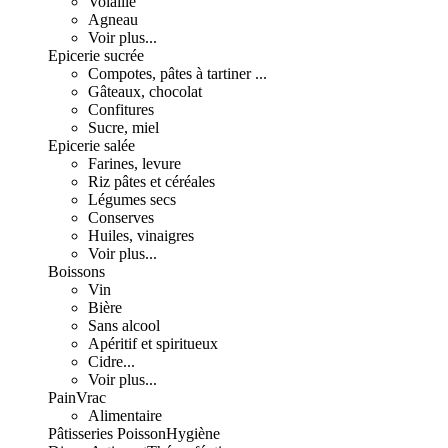
Volaille
Agneau
Voir plus...
Epicerie sucrée
Compotes, pâtes à tartiner ...
Gâteaux, chocolat
Confitures
Sucre, miel
Epicerie salée
Farines, levure
Riz pâtes et céréales
Légumes secs
Conserves
Huiles, vinaigres
Voir plus...
Boissons
Vin
Bière
Sans alcool
Apéritif et spiritueux
Cidre...
Voir plus...
Pain
Vrac
Alimentaire
Pâtisseries
Poisson
Hygiène