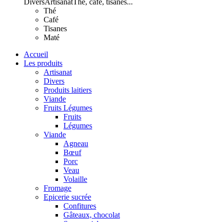
Divers
Artisanat
Thé, café, tisanes...
Thé
Café
Tisanes
Maté
Accueil
Les produits
Artisanat
Divers
Produits laitiers
Viande
Fruits Légumes
Fruits
Légumes
Viande
Agneau
Bœuf
Porc
Veau
Volaille
Fromage
Epicerie sucrée
Confitures
Gâteaux, chocolat