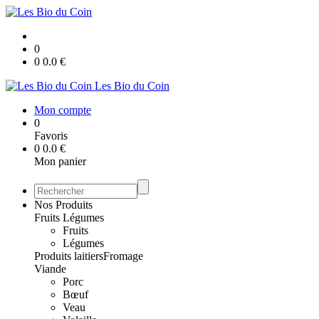
0
0
0.0
€
Les Bio du Coin
Mon compte
0
Favoris
0
0.0
€
Mon panier
Nos Produits
Fruits Légumes
Fruits
Légumes
Produits laitiers
Fromage
Viande
Porc
Bœuf
Veau