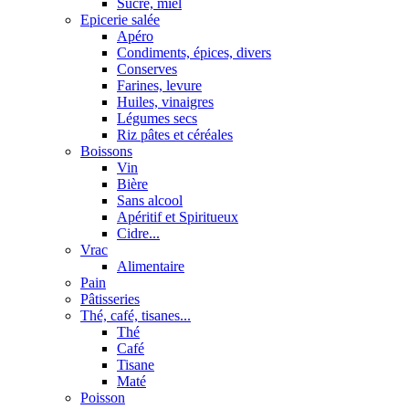
Sucre, miel
Epicerie salée
Apéro
Condiments, épices, divers
Conserves
Farines, levure
Huiles, vinaigres
Légumes secs
Riz pâtes et céréales
Boissons
Vin
Bière
Sans alcool
Apéritif et Spiritueux
Cidre...
Vrac
Alimentaire
Pain
Pâtisseries
Thé, café, tisanes...
Thé
Café
Tisane
Maté
Poisson