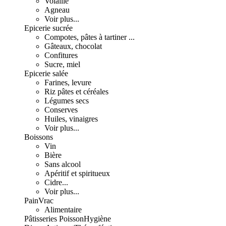
Volaille
Agneau
Voir plus...
Epicerie sucrée
Compotes, pâtes à tartiner ...
Gâteaux, chocolat
Confitures
Sucre, miel
Epicerie salée
Farines, levure
Riz pâtes et céréales
Légumes secs
Conserves
Huiles, vinaigres
Voir plus...
Boissons
Vin
Bière
Sans alcool
Apéritif et spiritueux
Cidre...
Voir plus...
Pain
Vrac
Alimentaire
Pâtisseries
Poisson
Hygiène