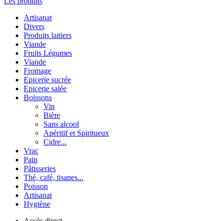
Les produits
Artisanat
Divers
Produits laitiers
Viande
Fruits Légumes
Viande
Fromage
Epicerie sucrée
Epicerie salée
Boissons
Vin
Bière
Sans alcool
Apéritif et Spiritueux
Cidre...
Vrac
Pain
Pâtisseries
Thé, café, tisanes...
Poisson
Artisanat
Hygiène
Accès direct