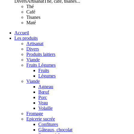
Divers
Artisanat
Thé, café, tisanes...
Thé
Café
Tisanes
Maté
Accueil
Les produits
Artisanat
Divers
Produits laitiers
Viande
Fruits Légumes
Fruits
Légumes
Viande
Agneau
Bœuf
Porc
Veau
Volaille
Fromage
Epicerie sucrée
Confitures
Gâteaux, chocolat