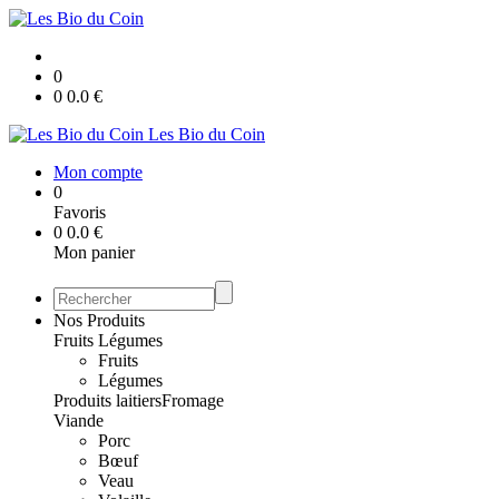
0
0
0.0
€
Les Bio du Coin
Mon compte
0
Favoris
0
0.0
€
Mon panier
Nos Produits
Fruits Légumes
Fruits
Légumes
Produits laitiers
Fromage
Viande
Porc
Bœuf
Veau