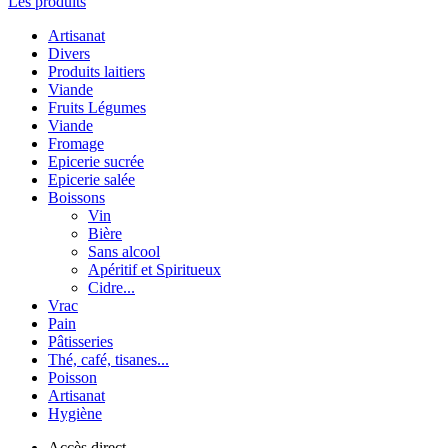
Les produits
Artisanat
Divers
Produits laitiers
Viande
Fruits Légumes
Viande
Fromage
Epicerie sucrée
Epicerie salée
Boissons
Vin
Bière
Sans alcool
Apéritif et Spiritueux
Cidre...
Vrac
Pain
Pâtisseries
Thé, café, tisanes...
Poisson
Artisanat
Hygiène
Accès direct