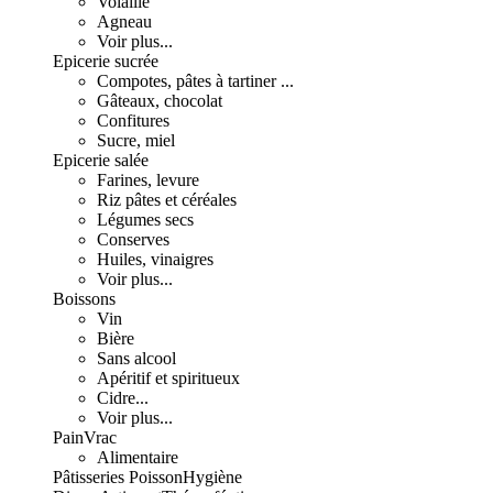
Volaille
Agneau
Voir plus...
Epicerie sucrée
Compotes, pâtes à tartiner ...
Gâteaux, chocolat
Confitures
Sucre, miel
Epicerie salée
Farines, levure
Riz pâtes et céréales
Légumes secs
Conserves
Huiles, vinaigres
Voir plus...
Boissons
Vin
Bière
Sans alcool
Apéritif et spiritueux
Cidre...
Voir plus...
Pain
Vrac
Alimentaire
Pâtisseries
Poisson
Hygiène