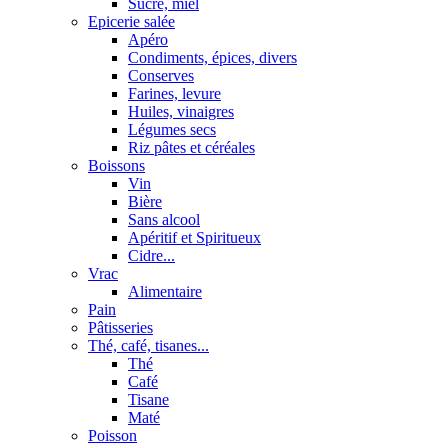
Sucre, miel
Epicerie salée
Apéro
Condiments, épices, divers
Conserves
Farines, levure
Huiles, vinaigres
Légumes secs
Riz pâtes et céréales
Boissons
Vin
Bière
Sans alcool
Apéritif et Spiritueux
Cidre...
Vrac
Alimentaire
Pain
Pâtisseries
Thé, café, tisanes...
Thé
Café
Tisane
Maté
Poisson