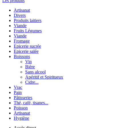
Les produits
Artisanat
Divers
Produits laitiers
Viande
Fruits Légumes
Viande
Fromage
Epicerie sucrée
Epicerie salée
Boissons
Vin
Bière
Sans alcool
Apéritif et Spiritueux
Cidre...
Vrac
Pain
Pâtisseries
Thé, café, tisanes...
Poisson
Artisanat
Hygiène
Accès direct