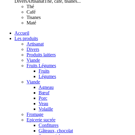
Divers
Artisanat
Thé, café, tisanes...
Thé
Café
Tisanes
Maté
Accueil
Les produits
Artisanat
Divers
Produits laitiers
Viande
Fruits Légumes
Fruits
Légumes
Viande
Agneau
Bœuf
Porc
Veau
Volaille
Fromage
Epicerie sucrée
Confitures
Gâteaux, chocolat