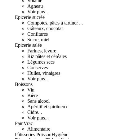
Volaille
Agneau
Voir plus...
Epicerie sucrée
Compotes, pâtes à tartiner ...
Gâteaux, chocolat
Confitures
Sucre, miel
Epicerie salée
Farines, levure
Riz pâtes et céréales
Légumes secs
Conserves
Huiles, vinaigres
Voir plus...
Boissons
Vin
Bière
Sans alcool
Apéritif et spiritueux
Cidre...
Voir plus...
Pain
Vrac
Alimentaire
Pâtisseries
Poisson
Hygiène