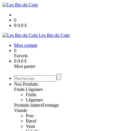
0
0
0.0
€
Les Bio du Coin
Mon compte
0
Favoris
0
0.0
€
Mon panier
Nos Produits
Fruits Légumes
Fruits
Légumes
Produits laitiers
Fromage
Viande
Porc
Bœuf
Veau