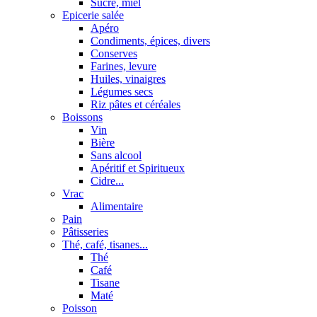
Sucre, miel
Epicerie salée
Apéro
Condiments, épices, divers
Conserves
Farines, levure
Huiles, vinaigres
Légumes secs
Riz pâtes et céréales
Boissons
Vin
Bière
Sans alcool
Apéritif et Spiritueux
Cidre...
Vrac
Alimentaire
Pain
Pâtisseries
Thé, café, tisanes...
Thé
Café
Tisane
Maté
Poisson