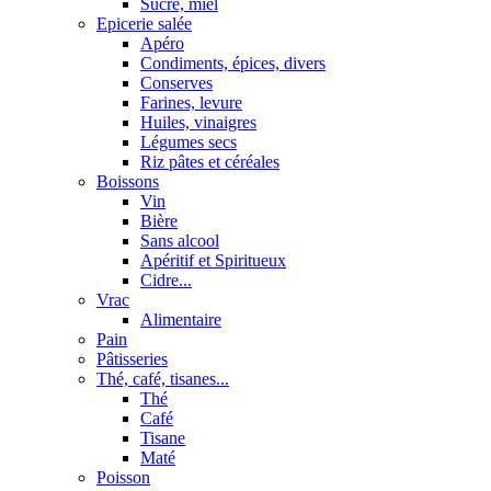
Sucre, miel
Epicerie salée
Apéro
Condiments, épices, divers
Conserves
Farines, levure
Huiles, vinaigres
Légumes secs
Riz pâtes et céréales
Boissons
Vin
Bière
Sans alcool
Apéritif et Spiritueux
Cidre...
Vrac
Alimentaire
Pain
Pâtisseries
Thé, café, tisanes...
Thé
Café
Tisane
Maté
Poisson