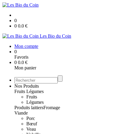
0
0
0.0
€
Les Bio du Coin
Mon compte
0
Favoris
0
0.0
€
Mon panier
Nos Produits
Fruits Légumes
Fruits
Légumes
Produits laitiers
Fromage
Viande
Porc
Bœuf
Veau