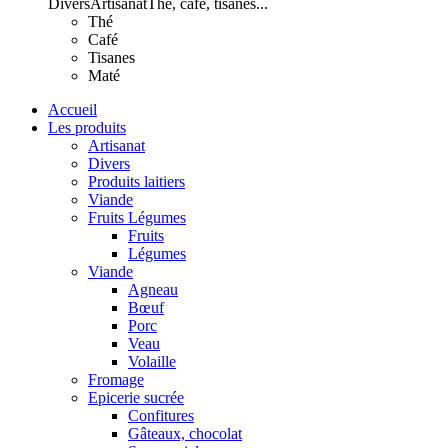
Divers
Artisanat
Thé, café, tisanes...
Thé
Café
Tisanes
Maté
Accueil
Les produits
Artisanat
Divers
Produits laitiers
Viande
Fruits Légumes
Fruits
Légumes
Viande
Agneau
Bœuf
Porc
Veau
Volaille
Fromage
Epicerie sucrée
Confitures
Gâteaux, chocolat