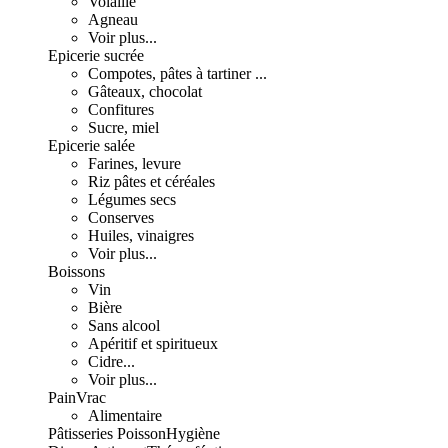
Volaille
Agneau
Voir plus...
Epicerie sucrée
Compotes, pâtes à tartiner ...
Gâteaux, chocolat
Confitures
Sucre, miel
Epicerie salée
Farines, levure
Riz pâtes et céréales
Légumes secs
Conserves
Huiles, vinaigres
Voir plus...
Boissons
Vin
Bière
Sans alcool
Apéritif et spiritueux
Cidre...
Voir plus...
Pain
Vrac
Alimentaire
Pâtisseries
Poisson
Hygiène