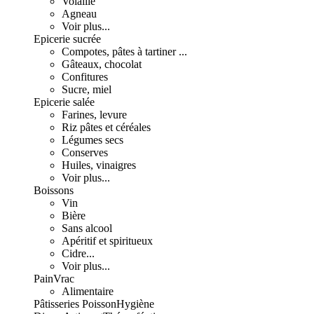
Volaille
Agneau
Voir plus...
Epicerie sucrée
Compotes, pâtes à tartiner ...
Gâteaux, chocolat
Confitures
Sucre, miel
Epicerie salée
Farines, levure
Riz pâtes et céréales
Légumes secs
Conserves
Huiles, vinaigres
Voir plus...
Boissons
Vin
Bière
Sans alcool
Apéritif et spiritueux
Cidre...
Voir plus...
Pain
Vrac
Alimentaire
Pâtisseries
Poisson
Hygiène