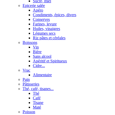
Sucre, miel
Epicerie salée
Apéro
Condiments, épices, divers
Conserves
Farines, levure
Huiles, vinaigres
Légumes secs
Riz pâtes et céréales
Boissons
Vin
Bière
Sans alcool
Apéritif et Spiritueux
Cidre...
Vrac
Alimentaire
Pain
Pâtisseries
Thé, café, tisanes...
Thé
Café
Tisane
Maté
Poisson