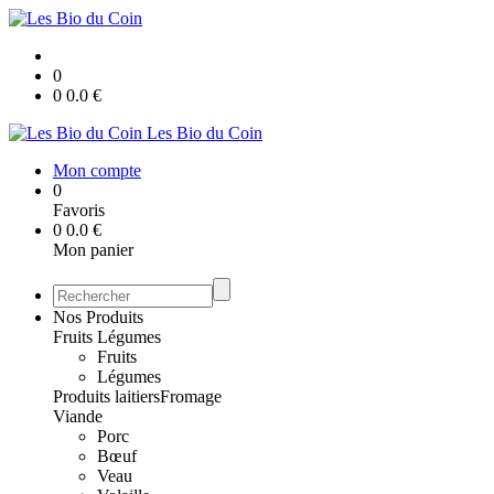
0
0
0.0
€
Les Bio du Coin
Mon compte
0
Favoris
0
0.0
€
Mon panier
Nos Produits
Fruits Légumes
Fruits
Légumes
Produits laitiers
Fromage
Viande
Porc
Bœuf
Veau