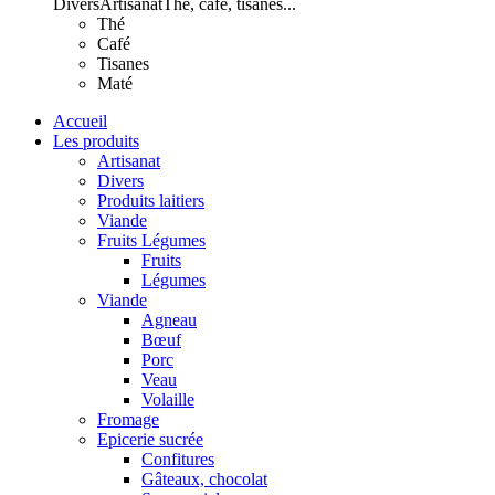
Divers
Artisanat
Thé, café, tisanes...
Thé
Café
Tisanes
Maté
Accueil
Les produits
Artisanat
Divers
Produits laitiers
Viande
Fruits Légumes
Fruits
Légumes
Viande
Agneau
Bœuf
Porc
Veau
Volaille
Fromage
Epicerie sucrée
Confitures
Gâteaux, chocolat