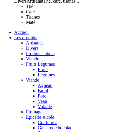
Divers
Artisanat
Thé, café, tisanes...
Thé
Café
Tisanes
Maté
Accueil
Les produits
Artisanat
Divers
Produits laitiers
Viande
Fruits Légumes
Fruits
Légumes
Viande
Agneau
Bœuf
Porc
Veau
Volaille
Fromage
Epicerie sucrée
Confitures
Gâteaux, chocolat