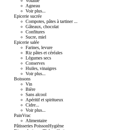
Volaille
Agneau
Voir plus...
Epicerie sucrée
Compotes, pâtes à tartiner ...
Gâteaux, chocolat
Confitures
Sucre, miel
Epicerie salée
Farines, levure
Riz pâtes et céréales
Légumes secs
Conserves
Huiles, vinaigres
Voir plus...
Boissons
Vin
Bière
Sans alcool
Apéritif et spiritueux
Cidre...
Voir plus...
Pain
Vrac
Alimentaire
Pâtisseries
Poisson
Hygiène