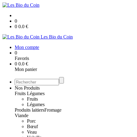
0
0
0.0
€
Les Bio du Coin
Mon compte
0
Favoris
0
0.0
€
Mon panier
Nos Produits
Fruits Légumes
Fruits
Légumes
Produits laitiers
Fromage
Viande
Porc
Bœuf
Veau