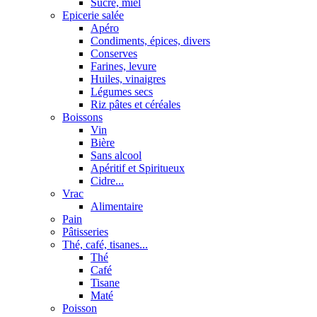
Sucre, miel
Epicerie salée
Apéro
Condiments, épices, divers
Conserves
Farines, levure
Huiles, vinaigres
Légumes secs
Riz pâtes et céréales
Boissons
Vin
Bière
Sans alcool
Apéritif et Spiritueux
Cidre...
Vrac
Alimentaire
Pain
Pâtisseries
Thé, café, tisanes...
Thé
Café
Tisane
Maté
Poisson