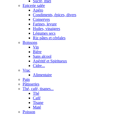
Sucre, miel
Epicerie salée
Apéro
Condiments, épices, divers
Conserves
Farines, levure
Huiles, vinaigres
Légumes secs
Riz pâtes et céréales
Boissons
Vin
Bière
Sans alcool
Apéritif et Spiritueux
Cidre...
Vrac
Alimentaire
Pain
Pâtisseries
Thé, café, tisanes...
Thé
Café
Tisane
Maté
Poisson