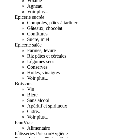
Volaille
Agneau
Voir plus...
Epicerie sucrée
Compotes, pâtes à tartiner ...
Gâteaux, chocolat
Confitures
Sucre, miel
Epicerie salée
Farines, levure
Riz pâtes et céréales
Légumes secs
Conserves
Huiles, vinaigres
Voir plus...
Boissons
Vin
Bière
Sans alcool
Apéritif et spiritueux
Cidre...
Voir plus...
Pain
Vrac
Alimentaire
Pâtisseries
Poisson
Hygiène