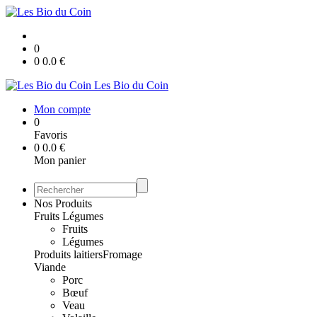
0
0
0.0
€
Les Bio du Coin
Mon compte
0
Favoris
0
0.0
€
Mon panier
Nos Produits
Fruits Légumes
Fruits
Légumes
Produits laitiers
Fromage
Viande
Porc
Bœuf
Veau