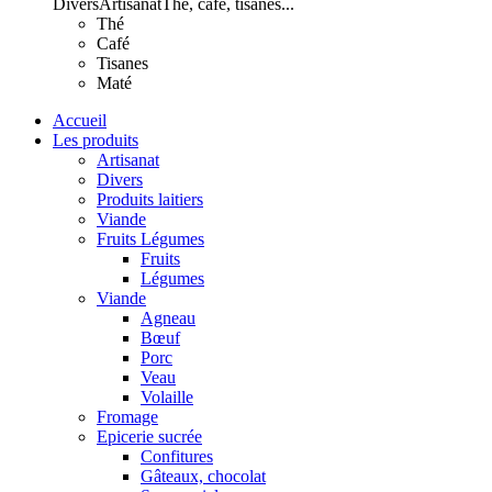
Divers
Artisanat
Thé, café, tisanes...
Thé
Café
Tisanes
Maté
Accueil
Les produits
Artisanat
Divers
Produits laitiers
Viande
Fruits Légumes
Fruits
Légumes
Viande
Agneau
Bœuf
Porc
Veau
Volaille
Fromage
Epicerie sucrée
Confitures
Gâteaux, chocolat