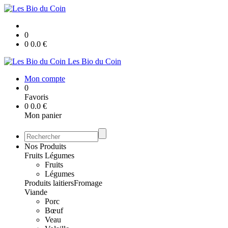
0
0
0.0
€
Les Bio du Coin
Mon compte
0
Favoris
0
0.0
€
Mon panier
Nos Produits
Fruits Légumes
Fruits
Légumes
Produits laitiers
Fromage
Viande
Porc
Bœuf
Veau