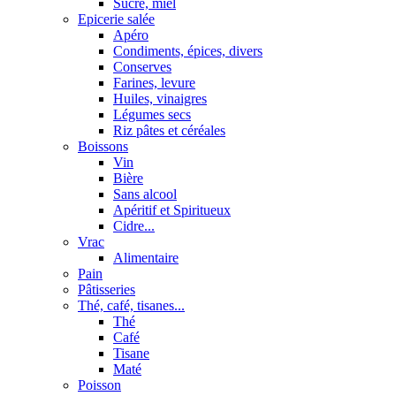
Sucre, miel
Epicerie salée
Apéro
Condiments, épices, divers
Conserves
Farines, levure
Huiles, vinaigres
Légumes secs
Riz pâtes et céréales
Boissons
Vin
Bière
Sans alcool
Apéritif et Spiritueux
Cidre...
Vrac
Alimentaire
Pain
Pâtisseries
Thé, café, tisanes...
Thé
Café
Tisane
Maté
Poisson