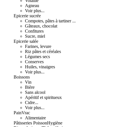
Volaille
Agneau
Voir plus...
Epicerie sucrée
Compotes, pâtes à tartiner ...
Gâteaux, chocolat
Confitures
Sucre, miel
Epicerie salée
Farines, levure
Riz pâtes et céréales
Légumes secs
Conserves
Huiles, vinaigres
Voir plus...
Boissons
Vin
Bière
Sans alcool
Apéritif et spiritueux
Cidre...
Voir plus...
Pain
Vrac
Alimentaire
Pâtisseries
Poisson
Hygiène