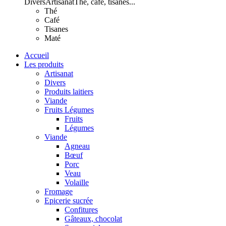
Divers
Artisanat
Thé, café, tisanes...
Thé
Café
Tisanes
Maté
Accueil
Les produits
Artisanat
Divers
Produits laitiers
Viande
Fruits Légumes
Fruits
Légumes
Viande
Agneau
Bœuf
Porc
Veau
Volaille
Fromage
Epicerie sucrée
Confitures
Gâteaux, chocolat