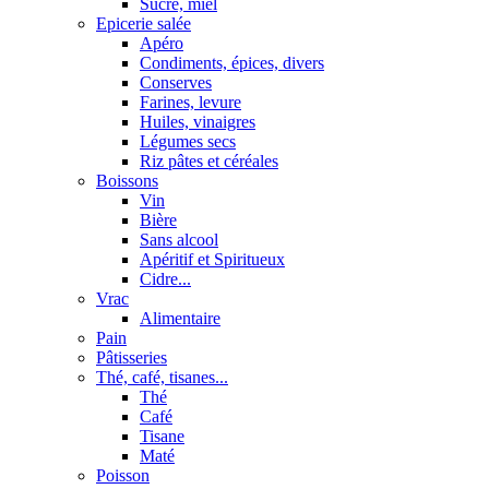
Sucre, miel
Epicerie salée
Apéro
Condiments, épices, divers
Conserves
Farines, levure
Huiles, vinaigres
Légumes secs
Riz pâtes et céréales
Boissons
Vin
Bière
Sans alcool
Apéritif et Spiritueux
Cidre...
Vrac
Alimentaire
Pain
Pâtisseries
Thé, café, tisanes...
Thé
Café
Tisane
Maté
Poisson