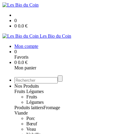
0
0
0.0
€
Les Bio du Coin
Mon compte
0
Favoris
0
0.0
€
Mon panier
Nos Produits
Fruits Légumes
Fruits
Légumes
Produits laitiers
Fromage
Viande
Porc
Bœuf
Veau