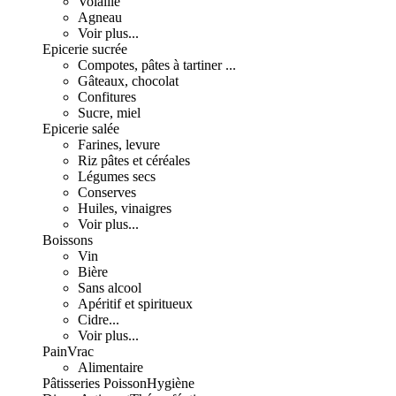
Volaille
Agneau
Voir plus...
Epicerie sucrée
Compotes, pâtes à tartiner ...
Gâteaux, chocolat
Confitures
Sucre, miel
Epicerie salée
Farines, levure
Riz pâtes et céréales
Légumes secs
Conserves
Huiles, vinaigres
Voir plus...
Boissons
Vin
Bière
Sans alcool
Apéritif et spiritueux
Cidre...
Voir plus...
Pain
Vrac
Alimentaire
Pâtisseries
Poisson
Hygiène