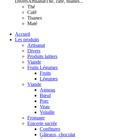
Divers
Artisanat
Thé, café, tisanes...
Thé
Café
Tisanes
Maté
Accueil
Les produits
Artisanat
Divers
Produits laitiers
Viande
Fruits Légumes
Fruits
Légumes
Viande
Agneau
Bœuf
Porc
Veau
Volaille
Fromage
Epicerie sucrée
Confitures
Gâteaux, chocolat