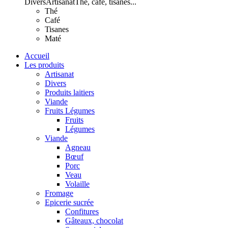
Divers
Artisanat
Thé, café, tisanes...
Thé
Café
Tisanes
Maté
Accueil
Les produits
Artisanat
Divers
Produits laitiers
Viande
Fruits Légumes
Fruits
Légumes
Viande
Agneau
Bœuf
Porc
Veau
Volaille
Fromage
Epicerie sucrée
Confitures
Gâteaux, chocolat