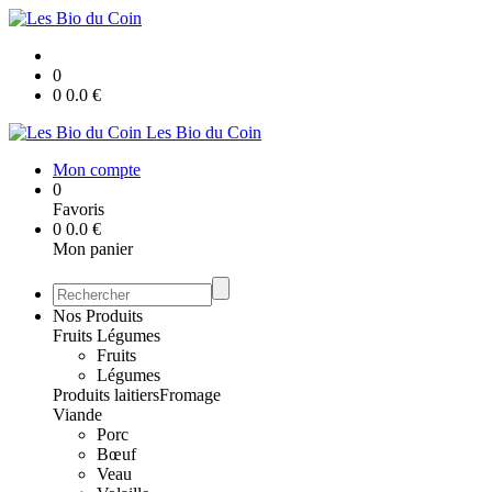
0
0
0.0
€
Les Bio du Coin
Mon compte
0
Favoris
0
0.0
€
Mon panier
Nos Produits
Fruits Légumes
Fruits
Légumes
Produits laitiers
Fromage
Viande
Porc
Bœuf
Veau