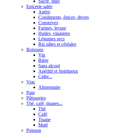
Sucre, miel
Epicerie salée
Apéro
Condiments, épices, divers
Conserves
Farines, levure
Huiles, vinaigres
Légumes secs
Riz pâtes et céréales
Boissons
Vin
Bière
Sans alcool
Apéritif et Spiritueux
Cidre...
Vrac
Alimentaire
Pain
Pâtisseries
Thé, café, tisanes...
Thé
Café
Tisane
Maté
Poisson