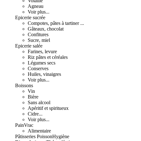
Volaille
Agneau
Voir plus...
Epicerie sucrée
Compotes, pâtes à tartiner ...
Gâteaux, chocolat
Confitures
Sucre, miel
Epicerie salée
Farines, levure
Riz pâtes et céréales
Légumes secs
Conserves
Huiles, vinaigres
Voir plus...
Boissons
Vin
Bière
Sans alcool
Apéritif et spiritueux
Cidre...
Voir plus...
Pain
Vrac
Alimentaire
Pâtisseries
Poisson
Hygiène