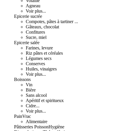
Volaille
Agneau
Voir plus...
Epicerie sucrée
Compotes, pâtes à tartiner ...
Gâteaux, chocolat
Confitures
Sucre, miel
Epicerie salée
Farines, levure
Riz pâtes et céréales
Légumes secs
Conserves
Huiles, vinaigres
Voir plus...
Boissons
Vin
Bière
Sans alcool
Apéritif et spiritueux
Cidre...
Voir plus...
Pain
Vrac
Alimentaire
Pâtisseries
Poisson
Hygiène