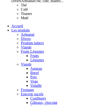
Divers
Artisanat
Thé, café, tisanes...
Thé
Café
Tisanes
Maté
Accueil
Les produits
Artisanat
Divers
Produits laitiers
Viande
Fruits Légumes
Fruits
Légumes
Viande
Agneau
Bœuf
Porc
Veau
Volaille
Fromage
Epicerie sucrée
Confitures
Gâteaux, chocolat