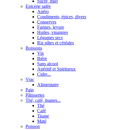
Sucre, miel
Epicerie salée
Apéro
Condiments, épices, divers
Conserves
Farines, levure
Huiles, vinaigres
Légumes secs
Riz pâtes et céréales
Boissons
Vin
Bière
Sans alcool
Apéritif et Spiritueux
Cidre...
Vrac
Alimentaire
Pain
Pâtisseries
Thé, café, tisanes...
Thé
Café
Tisane
Maté
Poisson