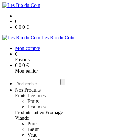
0
0
0.0
€
Les Bio du Coin
Mon compte
0
Favoris
0
0.0
€
Mon panier
Nos Produits
Fruits Légumes
Fruits
Légumes
Produits laitiers
Fromage
Viande
Porc
Bœuf
Veau