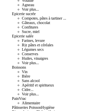
Volaille
Agneau
Voir plus...
Epicerie sucrée
Compotes, pâtes à tartiner ...
Gâteaux, chocolat
Confitures
Sucre, miel
Epicerie salée
Farines, levure
Riz pâtes et céréales
Légumes secs
Conserves
Huiles, vinaigres
Voir plus...
Boissons
Vin
Bière
Sans alcool
Apéritif et spiritueux
Cidre...
Voir plus...
Pain
Vrac
Alimentaire
Pâtisseries
Poisson
Hygiène