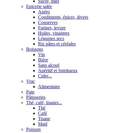
Sucre, miel
Epicerie salée
Apéro
Condiments, épices, divers
Conserves
Farines, levure
Huiles, vinaigres
Légumes secs
Riz pâtes et céréales
Boissons
Vin
Bière
Sans alcool
Apéritif et Spiritueux
Cidre...
Vrac
Alimentaire
Pain
Pâtisseries
Thé, café, tisanes...
Thé
Café
Tisane
Maté
Poisson