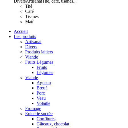
Divers
Artisanat
Thé, café, tisanes...
Thé
Café
Tisanes
Maté
Accueil
Les produits
Artisanat
Divers
Produits laitiers
Viande
Fruits Légumes
Fruits
Légumes
Viande
Agneau
Bœuf
Porc
Veau
Volaille
Fromage
Epicerie sucrée
Confitures
Gâteaux, chocolat