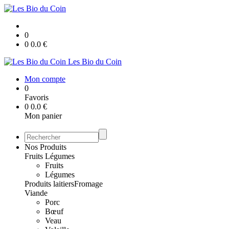
0
0
0.0
€
Les Bio du Coin
Mon compte
0
Favoris
0
0.0
€
Mon panier
Nos Produits
Fruits Légumes
Fruits
Légumes
Produits laitiers
Fromage
Viande
Porc
Bœuf
Veau