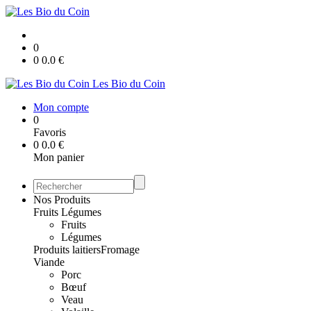
0
0
0.0
€
Les Bio du Coin
Mon compte
0
Favoris
0
0.0
€
Mon panier
Nos Produits
Fruits Légumes
Fruits
Légumes
Produits laitiers
Fromage
Viande
Porc
Bœuf
Veau