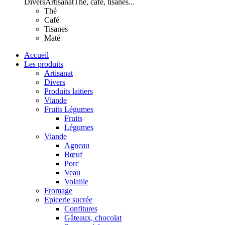
Divers
Artisanat
Thé, café, tisanes...
Thé
Café
Tisanes
Maté
Accueil
Les produits
Artisanat
Divers
Produits laitiers
Viande
Fruits Légumes
Fruits
Légumes
Viande
Agneau
Bœuf
Porc
Veau
Volaille
Fromage
Epicerie sucrée
Confitures
Gâteaux, chocolat