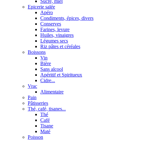
Sucre, miel
Epicerie salée
Apéro
Condiments, épices, divers
Conserves
Farines, levure
Huiles, vinaigres
Légumes secs
Riz pâtes et céréales
Boissons
Vin
Bière
Sans alcool
Apéritif et Spiritueux
Cidre...
Vrac
Alimentaire
Pain
Pâtisseries
Thé, café, tisanes...
Thé
Café
Tisane
Maté
Poisson