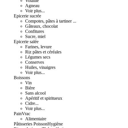
Volaille
Agneau
Voir plus...
Epicerie sucrée
Compotes, pâtes à tartiner ...
Gâteaux, chocolat
Confitures
Sucre, miel
Epicerie salée
Farines, levure
Riz pâtes et céréales
Légumes secs
Conserves
Huiles, vinaigres
Voir plus...
Boissons
Vin
Bière
Sans alcool
Apéritif et spiritueux
Cidre...
Voir plus...
Pain
Vrac
Alimentaire
Pâtisseries
Poisson
Hygiène