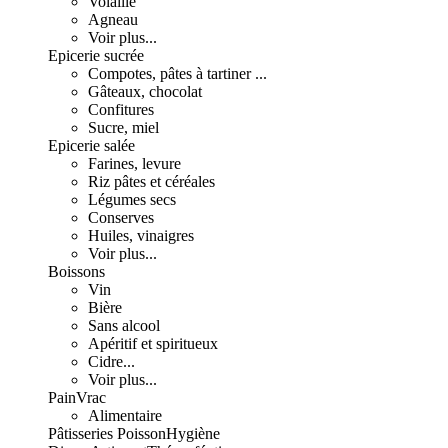
Volaille
Agneau
Voir plus...
Epicerie sucrée
Compotes, pâtes à tartiner ...
Gâteaux, chocolat
Confitures
Sucre, miel
Epicerie salée
Farines, levure
Riz pâtes et céréales
Légumes secs
Conserves
Huiles, vinaigres
Voir plus...
Boissons
Vin
Bière
Sans alcool
Apéritif et spiritueux
Cidre...
Voir plus...
Pain
Vrac
Alimentaire
Pâtisseries
Poisson
Hygiène