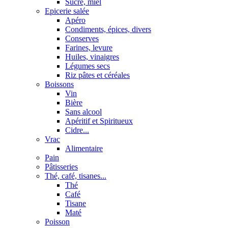
Sucre, miel
Epicerie salée
Apéro
Condiments, épices, divers
Conserves
Farines, levure
Huiles, vinaigres
Légumes secs
Riz pâtes et céréales
Boissons
Vin
Bière
Sans alcool
Apéritif et Spiritueux
Cidre...
Vrac
Alimentaire
Pain
Pâtisseries
Thé, café, tisanes...
Thé
Café
Tisane
Maté
Poisson