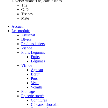
Divers
Artisanat
Thé, café, tisanes...
Thé
Café
Tisanes
Maté
Accueil
Les produits
Artisanat
Divers
Produits laitiers
Viande
Fruits Légumes
Fruits
Légumes
Viande
Agneau
Bœuf
Porc
Veau
Volaille
Fromage
Epicerie sucrée
Confitures
Gâteaux, chocolat