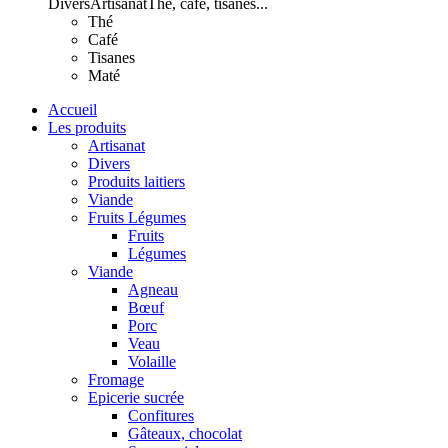
Divers
Artisanat
Thé, café, tisanes...
Thé
Café
Tisanes
Maté
Accueil
Les produits
Artisanat
Divers
Produits laitiers
Viande
Fruits Légumes
Fruits
Légumes
Viande
Agneau
Bœuf
Porc
Veau
Volaille
Fromage
Epicerie sucrée
Confitures
Gâteaux, chocolat