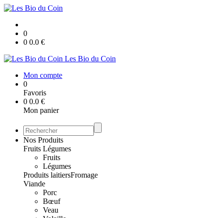
0
0
0.0
€
Les Bio du Coin
Mon compte
0
Favoris
0
0.0
€
Mon panier
Nos Produits
Fruits Légumes
Fruits
Légumes
Produits laitiers
Fromage
Viande
Porc
Bœuf
Veau