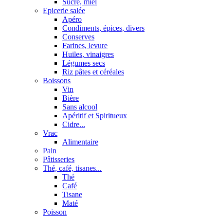
Sucre, miel
Epicerie salée
Apéro
Condiments, épices, divers
Conserves
Farines, levure
Huiles, vinaigres
Légumes secs
Riz pâtes et céréales
Boissons
Vin
Bière
Sans alcool
Apéritif et Spiritueux
Cidre...
Vrac
Alimentaire
Pain
Pâtisseries
Thé, café, tisanes...
Thé
Café
Tisane
Maté
Poisson