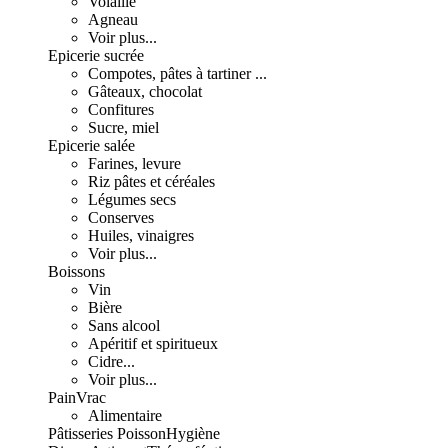
Volaille
Agneau
Voir plus...
Epicerie sucrée
Compotes, pâtes à tartiner ...
Gâteaux, chocolat
Confitures
Sucre, miel
Epicerie salée
Farines, levure
Riz pâtes et céréales
Légumes secs
Conserves
Huiles, vinaigres
Voir plus...
Boissons
Vin
Bière
Sans alcool
Apéritif et spiritueux
Cidre...
Voir plus...
Pain
Vrac
Alimentaire
Pâtisseries
Poisson
Hygiène