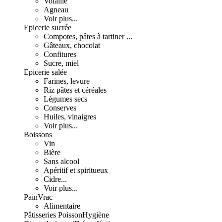
Volaille
Agneau
Voir plus...
Epicerie sucrée
Compotes, pâtes à tartiner ...
Gâteaux, chocolat
Confitures
Sucre, miel
Epicerie salée
Farines, levure
Riz pâtes et céréales
Légumes secs
Conserves
Huiles, vinaigres
Voir plus...
Boissons
Vin
Bière
Sans alcool
Apéritif et spiritueux
Cidre...
Voir plus...
Pain
Vrac
Alimentaire
Pâtisseries
Poisson
Hygiène