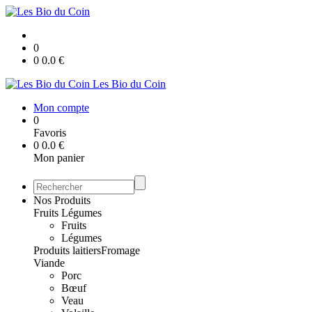
0
0
0.0
€
Les Bio du Coin
Mon compte
0
Favoris
0
0.0
€
Mon panier
Nos Produits
Fruits Légumes
Fruits
Légumes
Produits laitiers
Fromage
Viande
Porc
Bœuf
Veau