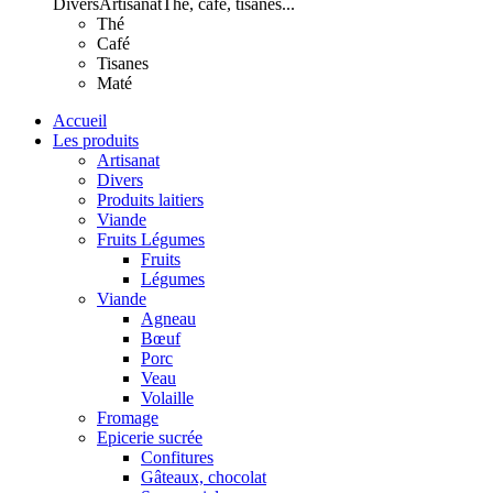
Divers
Artisanat
Thé, café, tisanes...
Thé
Café
Tisanes
Maté
Accueil
Les produits
Artisanat
Divers
Produits laitiers
Viande
Fruits Légumes
Fruits
Légumes
Viande
Agneau
Bœuf
Porc
Veau
Volaille
Fromage
Epicerie sucrée
Confitures
Gâteaux, chocolat