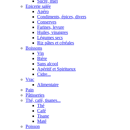
Sucre, miel
Epicerie salée
Apéro
Condiments, épices, divers
Conserves
Farines, levure
Huiles, vinaigres
Légumes secs
Riz pâtes et céréales
Boissons
Vin
Bière
Sans alcool
Apéritif et Spiritueux
Cidre...
Vrac
Alimentaire
Pain
Pâtisseries
Thé, café, tisanes...
Thé
Café
Tisane
Maté
Poisson