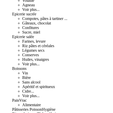
Volaille
Agneau
Voir plus...
Epicerie sucrée
Compotes, pâtes à tartiner ...
Gâteaux, chocolat
Confitures
Sucre, miel
Epicerie salée
Farines, levure
Riz pâtes et céréales
Légumes secs
Conserves
Huiles, vinaigres
Voir plus...
Boissons
Vin
Bière
Sans alcool
Apéritif et spiritueux
Cidre...
Voir plus...
Pain
Vrac
Alimentaire
Pâtisseries
Poisson
Hygiène