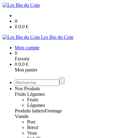
0
0
0.0
€
Les Bio du Coin
Mon compte
0
Favoris
0
0.0
€
Mon panier
Nos Produits
Fruits Légumes
Fruits
Légumes
Produits laitiers
Fromage
Viande
Porc
Bœuf
Veau