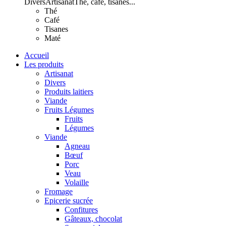
Divers
Artisanat
Thé, café, tisanes...
Thé
Café
Tisanes
Maté
Accueil
Les produits
Artisanat
Divers
Produits laitiers
Viande
Fruits Légumes
Fruits
Légumes
Viande
Agneau
Bœuf
Porc
Veau
Volaille
Fromage
Epicerie sucrée
Confitures
Gâteaux, chocolat