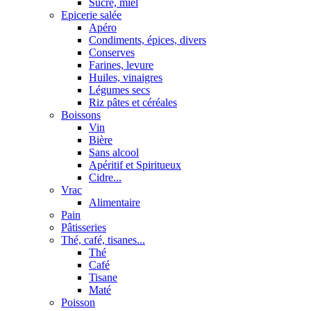
Sucre, miel
Epicerie salée
Apéro
Condiments, épices, divers
Conserves
Farines, levure
Huiles, vinaigres
Légumes secs
Riz pâtes et céréales
Boissons
Vin
Bière
Sans alcool
Apéritif et Spiritueux
Cidre...
Vrac
Alimentaire
Pain
Pâtisseries
Thé, café, tisanes...
Thé
Café
Tisane
Maté
Poisson