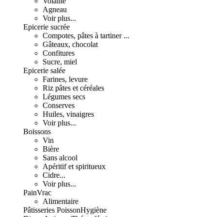
Volaille
Agneau
Voir plus...
Epicerie sucrée
Compotes, pâtes à tartiner ...
Gâteaux, chocolat
Confitures
Sucre, miel
Epicerie salée
Farines, levure
Riz pâtes et céréales
Légumes secs
Conserves
Huiles, vinaigres
Voir plus...
Boissons
Vin
Bière
Sans alcool
Apéritif et spiritueux
Cidre...
Voir plus...
Pain
Vrac
Alimentaire
Pâtisseries
Poisson
Hygiène