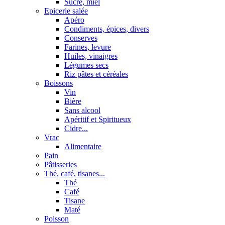
Sucre, miel
Epicerie salée
Apéro
Condiments, épices, divers
Conserves
Farines, levure
Huiles, vinaigres
Légumes secs
Riz pâtes et céréales
Boissons
Vin
Bière
Sans alcool
Apéritif et Spiritueux
Cidre...
Vrac
Alimentaire
Pain
Pâtisseries
Thé, café, tisanes...
Thé
Café
Tisane
Maté
Poisson