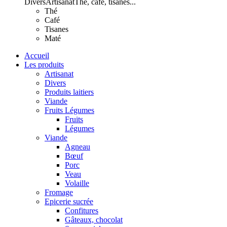
Divers
Artisanat
Thé, café, tisanes...
Thé
Café
Tisanes
Maté
Accueil
Les produits
Artisanat
Divers
Produits laitiers
Viande
Fruits Légumes
Fruits
Légumes
Viande
Agneau
Bœuf
Porc
Veau
Volaille
Fromage
Epicerie sucrée
Confitures
Gâteaux, chocolat