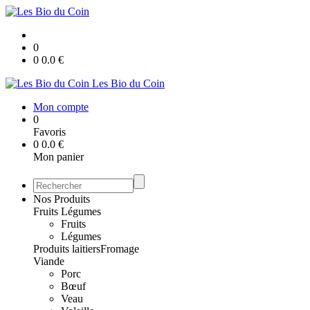
0
0
0.0
€
Les Bio du Coin
Mon compte
0
Favoris
0
0.0
€
Mon panier
Nos Produits
Fruits Légumes
Fruits
Légumes
Produits laitiers
Fromage
Viande
Porc
Bœuf
Veau