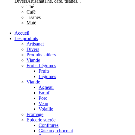
Divers
Artisanat
Thé, café, tisanes...
Thé
Café
Tisanes
Maté
Accueil
Les produits
Artisanat
Divers
Produits laitiers
Viande
Fruits Légumes
Fruits
Légumes
Viande
Agneau
Bœuf
Porc
Veau
Volaille
Fromage
Epicerie sucrée
Confitures
Gâteaux, chocolat