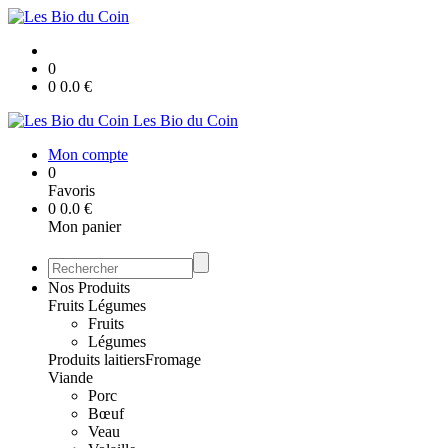
0
0
0.0
€
Les Bio du Coin
Mon compte
0
Favoris
0
0.0
€
Mon panier
Nos Produits
Fruits Légumes
Fruits
Légumes
Produits laitiers
Fromage
Viande
Porc
Bœuf
Veau