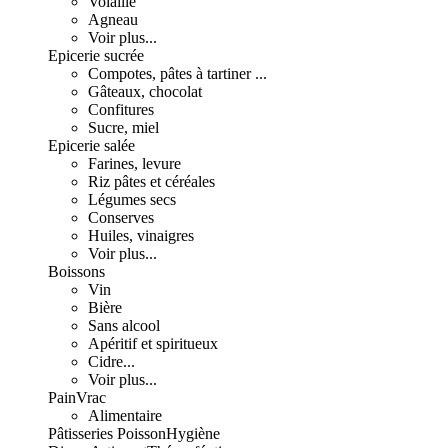
Volaille
Agneau
Voir plus...
Epicerie sucrée
Compotes, pâtes à tartiner ...
Gâteaux, chocolat
Confitures
Sucre, miel
Epicerie salée
Farines, levure
Riz pâtes et céréales
Légumes secs
Conserves
Huiles, vinaigres
Voir plus...
Boissons
Vin
Bière
Sans alcool
Apéritif et spiritueux
Cidre...
Voir plus...
Pain
Vrac
Alimentaire
Pâtisseries
Poisson
Hygiène