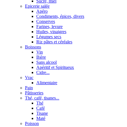
Sucre, miel
Epicerie salée
Apéro
Condiments, épices, divers
Conserves
Farines, levure
Huiles, vinaigres
Légumes secs
Riz pâtes et céréales
Boissons
Vin
Bière
Sans alcool
Apéritif et Spiritueux
Cidre...
Vrac
Alimentaire
Pain
Pâtisseries
Thé, café, tisanes...
Thé
Café
Tisane
Maté
Poisson