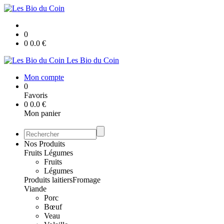
0
0
0.0
€
Les Bio du Coin
Mon compte
0
Favoris
0
0.0
€
Mon panier
Nos Produits
Fruits Légumes
Fruits
Légumes
Produits laitiers
Fromage
Viande
Porc
Bœuf
Veau