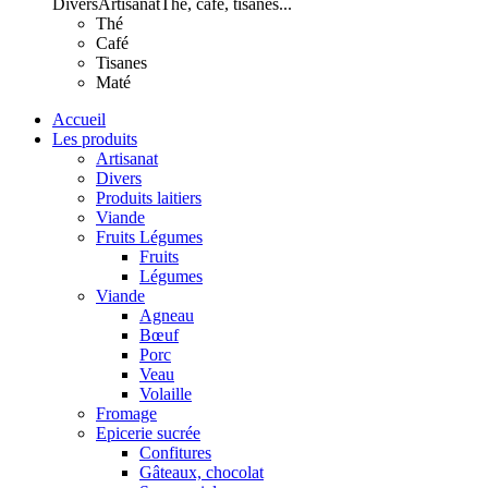
Divers
Artisanat
Thé, café, tisanes...
Thé
Café
Tisanes
Maté
Accueil
Les produits
Artisanat
Divers
Produits laitiers
Viande
Fruits Légumes
Fruits
Légumes
Viande
Agneau
Bœuf
Porc
Veau
Volaille
Fromage
Epicerie sucrée
Confitures
Gâteaux, chocolat