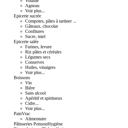
Volaille
Agneau
Voir plus...
Epicerie sucrée
Compotes, pâtes à tartiner ...
Gâteaux, chocolat
Confitures
Sucre, miel
Epicerie salée
Farines, levure
Riz pâtes et céréales
Légumes secs
Conserves
Huiles, vinaigres
Voir plus...
Boissons
Vin
Bière
Sans alcool
Apéritif et spiritueux
Cidre...
Voir plus...
Pain
Vrac
Alimentaire
Pâtisseries
Poisson
Hygiène