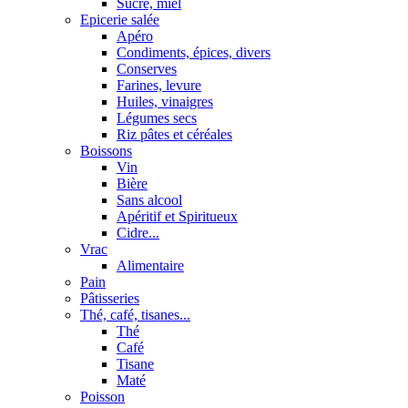
Sucre, miel
Epicerie salée
Apéro
Condiments, épices, divers
Conserves
Farines, levure
Huiles, vinaigres
Légumes secs
Riz pâtes et céréales
Boissons
Vin
Bière
Sans alcool
Apéritif et Spiritueux
Cidre...
Vrac
Alimentaire
Pain
Pâtisseries
Thé, café, tisanes...
Thé
Café
Tisane
Maté
Poisson