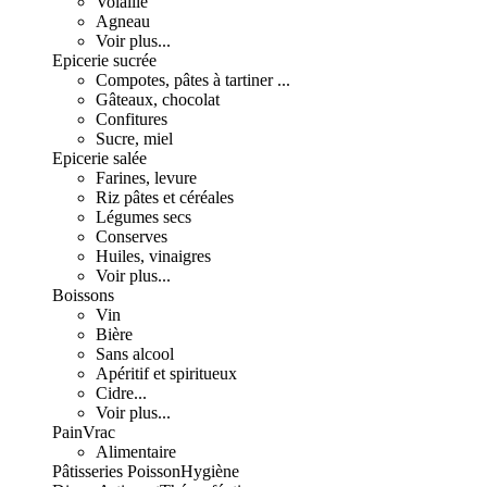
Volaille
Agneau
Voir plus...
Epicerie sucrée
Compotes, pâtes à tartiner ...
Gâteaux, chocolat
Confitures
Sucre, miel
Epicerie salée
Farines, levure
Riz pâtes et céréales
Légumes secs
Conserves
Huiles, vinaigres
Voir plus...
Boissons
Vin
Bière
Sans alcool
Apéritif et spiritueux
Cidre...
Voir plus...
Pain
Vrac
Alimentaire
Pâtisseries
Poisson
Hygiène