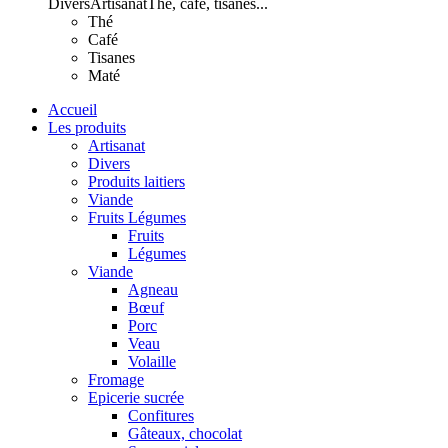
Divers
Artisanat
Thé, café, tisanes...
Thé
Café
Tisanes
Maté
Accueil
Les produits
Artisanat
Divers
Produits laitiers
Viande
Fruits Légumes
Fruits
Légumes
Viande
Agneau
Bœuf
Porc
Veau
Volaille
Fromage
Epicerie sucrée
Confitures
Gâteaux, chocolat