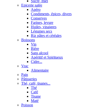
Sucre, miel
Epicerie salée
Apéro
Condiments, épices, divers
Conserves
Farines, levure
Huiles, vinaigres
Légumes secs
Riz pâtes et céréales
Boissons
Vin
Bière
Sans alcool
Apéritif et Spiritueux
Cidre...
Vrac
Alimentaire
Pain
Pâtisseries
Thé, café, tisanes...
Thé
Café
Tisane
Maté
Poisson