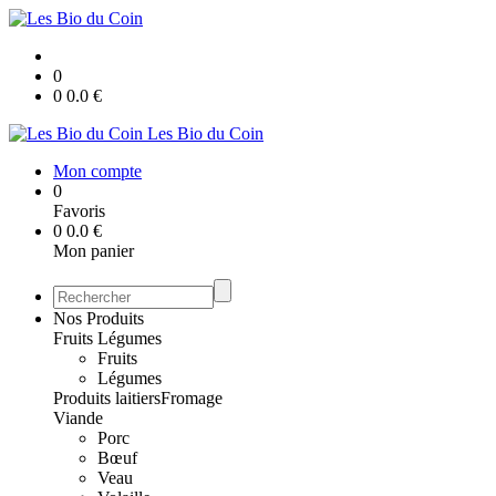
0
0
0.0
€
Les Bio du Coin
Mon compte
0
Favoris
0
0.0
€
Mon panier
Nos Produits
Fruits Légumes
Fruits
Légumes
Produits laitiers
Fromage
Viande
Porc
Bœuf
Veau