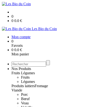
0
0
0.0
€
Les Bio du Coin
Mon compte
0
Favoris
0
0.0
€
Mon panier
Nos Produits
Fruits Légumes
Fruits
Légumes
Produits laitiers
Fromage
Viande
Porc
Bœuf
Veau