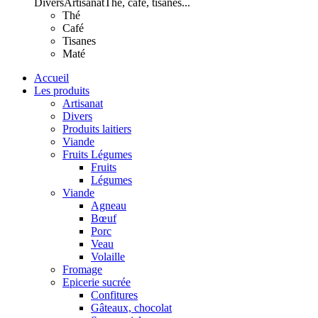
Divers
Artisanat
Thé, café, tisanes...
Thé
Café
Tisanes
Maté
Accueil
Les produits
Artisanat
Divers
Produits laitiers
Viande
Fruits Légumes
Fruits
Légumes
Viande
Agneau
Bœuf
Porc
Veau
Volaille
Fromage
Epicerie sucrée
Confitures
Gâteaux, chocolat