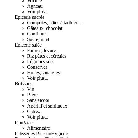
Volaille
Agneau
Voir plus...
Epicerie sucrée
Compotes, pâtes à tartiner ...
Gâteaux, chocolat
Confitures
Sucre, miel
Epicerie salée
Farines, levure
Riz pâtes et céréales
Légumes secs
Conserves
Huiles, vinaigres
Voir plus...
Boissons
Vin
Bière
Sans alcool
Apéritif et spiritueux
Cidre...
Voir plus...
Pain
Vrac
Alimentaire
Pâtisseries
Poisson
Hygiène