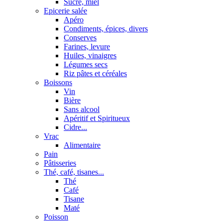
Sucre, miel
Epicerie salée
Apéro
Condiments, épices, divers
Conserves
Farines, levure
Huiles, vinaigres
Légumes secs
Riz pâtes et céréales
Boissons
Vin
Bière
Sans alcool
Apéritif et Spiritueux
Cidre...
Vrac
Alimentaire
Pain
Pâtisseries
Thé, café, tisanes...
Thé
Café
Tisane
Maté
Poisson