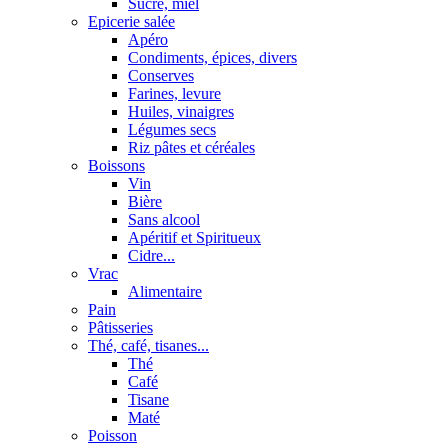
Sucre, miel
Epicerie salée
Apéro
Condiments, épices, divers
Conserves
Farines, levure
Huiles, vinaigres
Légumes secs
Riz pâtes et céréales
Boissons
Vin
Bière
Sans alcool
Apéritif et Spiritueux
Cidre...
Vrac
Alimentaire
Pain
Pâtisseries
Thé, café, tisanes...
Thé
Café
Tisane
Maté
Poisson