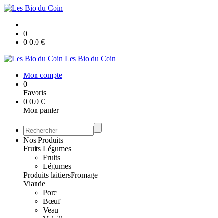
0
0
0.0
€
Les Bio du Coin
Mon compte
0
Favoris
0
0.0
€
Mon panier
Nos Produits
Fruits Légumes
Fruits
Légumes
Produits laitiers
Fromage
Viande
Porc
Bœuf
Veau