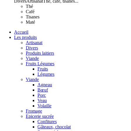
Divers
Artisanat
Thé, café, tisanes...
Thé
Café
Tisanes
Maté
Accueil
Les produits
Artisanat
Divers
Produits laitiers
Viande
Fruits Légumes
Fruits
Légumes
Viande
Agneau
Bœuf
Porc
Veau
Volaille
Fromage
Epicerie sucrée
Confitures
Gâteaux, chocolat