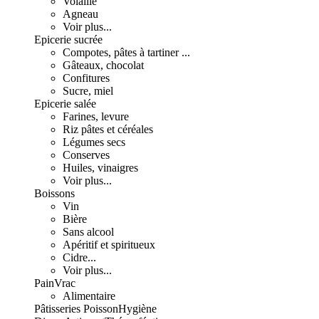
Volaille
Agneau
Voir plus...
Epicerie sucrée
Compotes, pâtes à tartiner ...
Gâteaux, chocolat
Confitures
Sucre, miel
Epicerie salée
Farines, levure
Riz pâtes et céréales
Légumes secs
Conserves
Huiles, vinaigres
Voir plus...
Boissons
Vin
Bière
Sans alcool
Apéritif et spiritueux
Cidre...
Voir plus...
Pain
Vrac
Alimentaire
Pâtisseries
Poisson
Hygiène