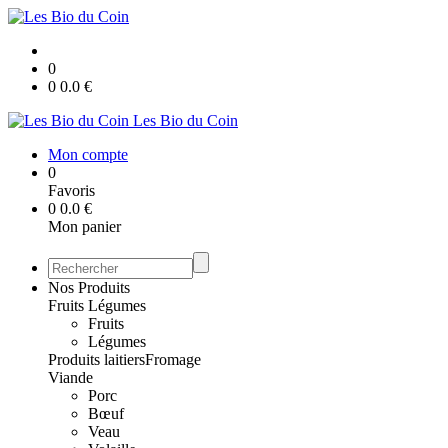
0
0
0.0
€
Les Bio du Coin
Mon compte
0
Favoris
0
0.0
€
Mon panier
Nos Produits
Fruits Légumes
Fruits
Légumes
Produits laitiers
Fromage
Viande
Porc
Bœuf
Veau