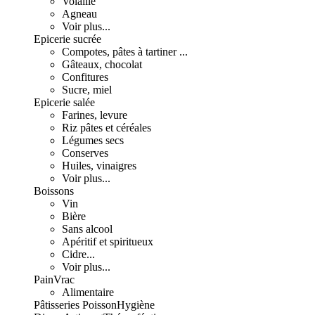
Volaille
Agneau
Voir plus...
Epicerie sucrée
Compotes, pâtes à tartiner ...
Gâteaux, chocolat
Confitures
Sucre, miel
Epicerie salée
Farines, levure
Riz pâtes et céréales
Légumes secs
Conserves
Huiles, vinaigres
Voir plus...
Boissons
Vin
Bière
Sans alcool
Apéritif et spiritueux
Cidre...
Voir plus...
Pain
Vrac
Alimentaire
Pâtisseries
Poisson
Hygiène