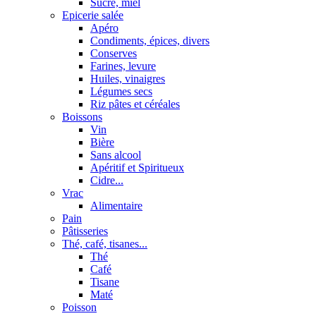
Sucre, miel
Epicerie salée
Apéro
Condiments, épices, divers
Conserves
Farines, levure
Huiles, vinaigres
Légumes secs
Riz pâtes et céréales
Boissons
Vin
Bière
Sans alcool
Apéritif et Spiritueux
Cidre...
Vrac
Alimentaire
Pain
Pâtisseries
Thé, café, tisanes...
Thé
Café
Tisane
Maté
Poisson