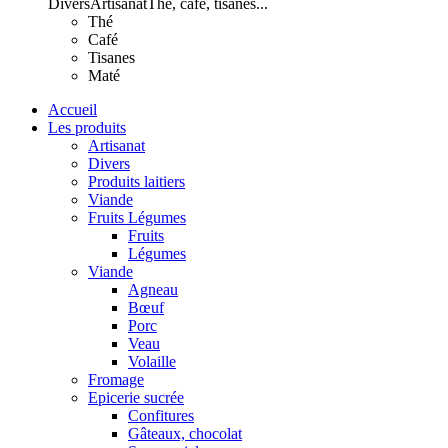
Divers
Artisanat
Thé, café, tisanes...
Thé
Café
Tisanes
Maté
Accueil
Les produits
Artisanat
Divers
Produits laitiers
Viande
Fruits Légumes
Fruits
Légumes
Viande
Agneau
Bœuf
Porc
Veau
Volaille
Fromage
Epicerie sucrée
Confitures
Gâteaux, chocolat