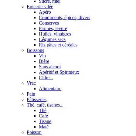
Sucre, miel
Epicerie salée
Apéro
Condiments, épices, divers
Conserves
Farines, levure
Huiles, vinaigres
Légumes secs
Riz pâtes et céréales
Boissons
Vin
Bière
Sans alcool
Apéritif et Spiritueux
Cidre...
Vrac
Alimentaire
Pain
Pâtisseries
Thé, café, tisanes...
Thé
Café
Tisane
Maté
Poisson