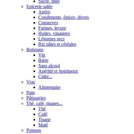
Sucre, miel
Epicerie salée
Apéro
Condiments, épices, divers
Conserves
Farines, levure
Huiles, vinaigres
Légumes secs
Riz pâtes et céréales
Boissons
Vin
Bière
Sans alcool
Apéritif et Spiritueux
Cidre...
Vrac
Alimentaire
Pain
Pâtisseries
Thé, café, tisanes...
Thé
Café
Tisane
Maté
Poisson