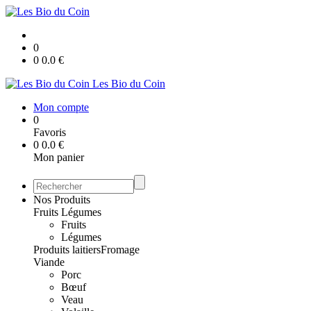
0
0
0.0
€
Les Bio du Coin
Mon compte
0
Favoris
0
0.0
€
Mon panier
Nos Produits
Fruits Légumes
Fruits
Légumes
Produits laitiers
Fromage
Viande
Porc
Bœuf
Veau