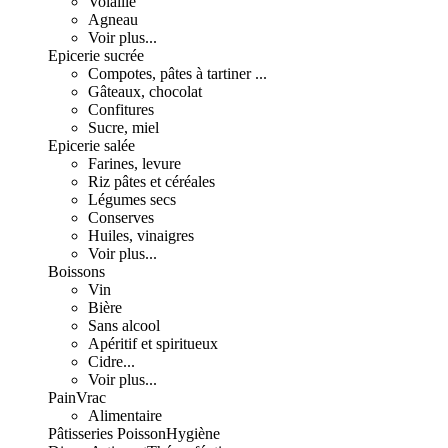
Volaille
Agneau
Voir plus...
Epicerie sucrée
Compotes, pâtes à tartiner ...
Gâteaux, chocolat
Confitures
Sucre, miel
Epicerie salée
Farines, levure
Riz pâtes et céréales
Légumes secs
Conserves
Huiles, vinaigres
Voir plus...
Boissons
Vin
Bière
Sans alcool
Apéritif et spiritueux
Cidre...
Voir plus...
Pain
Vrac
Alimentaire
Pâtisseries
Poisson
Hygiène