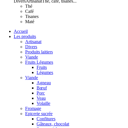
Divers
Artisanat
Thé, café, tisanes...
Thé
Café
Tisanes
Maté
Accueil
Les produits
Artisanat
Divers
Produits laitiers
Viande
Fruits Légumes
Fruits
Légumes
Viande
Agneau
Bœuf
Porc
Veau
Volaille
Fromage
Epicerie sucrée
Confitures
Gâteaux, chocolat