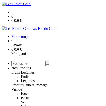
0
0
0.0
€
Les Bio du Coin
Mon compte
0
Favoris
0
0.0
€
Mon panier
Nos Produits
Fruits Légumes
Fruits
Légumes
Produits laitiers
Fromage
Viande
Porc
Bœuf
Veau