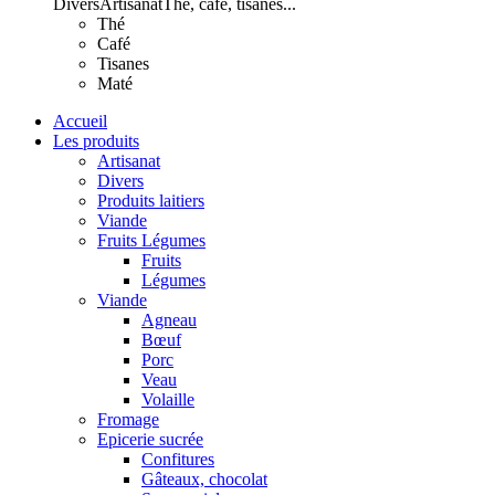
Divers
Artisanat
Thé, café, tisanes...
Thé
Café
Tisanes
Maté
Accueil
Les produits
Artisanat
Divers
Produits laitiers
Viande
Fruits Légumes
Fruits
Légumes
Viande
Agneau
Bœuf
Porc
Veau
Volaille
Fromage
Epicerie sucrée
Confitures
Gâteaux, chocolat