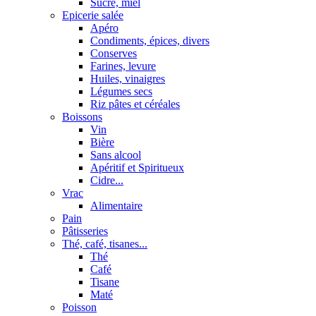
Sucre, miel
Epicerie salée
Apéro
Condiments, épices, divers
Conserves
Farines, levure
Huiles, vinaigres
Légumes secs
Riz pâtes et céréales
Boissons
Vin
Bière
Sans alcool
Apéritif et Spiritueux
Cidre...
Vrac
Alimentaire
Pain
Pâtisseries
Thé, café, tisanes...
Thé
Café
Tisane
Maté
Poisson