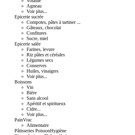
Volaille
Agneau
Voir plus...
Epicerie sucrée
Compotes, pâtes à tartiner ...
Gâteaux, chocolat
Confitures
Sucre, miel
Epicerie salée
Farines, levure
Riz pâtes et céréales
Légumes secs
Conserves
Huiles, vinaigres
Voir plus...
Boissons
Vin
Bière
Sans alcool
Apéritif et spiritueux
Cidre...
Voir plus...
Pain
Vrac
Alimentaire
Pâtisseries
Poisson
Hygiène