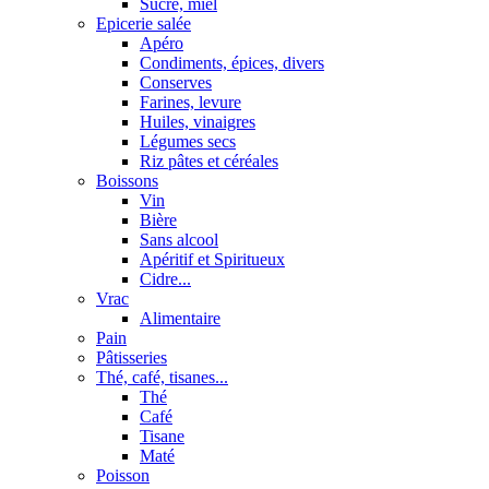
Sucre, miel
Epicerie salée
Apéro
Condiments, épices, divers
Conserves
Farines, levure
Huiles, vinaigres
Légumes secs
Riz pâtes et céréales
Boissons
Vin
Bière
Sans alcool
Apéritif et Spiritueux
Cidre...
Vrac
Alimentaire
Pain
Pâtisseries
Thé, café, tisanes...
Thé
Café
Tisane
Maté
Poisson