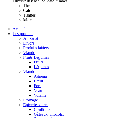
Divers
Artisanat
Thé, café, tisanes...
Thé
Café
Tisanes
Maté
Accueil
Les produits
Artisanat
Divers
Produits laitiers
Viande
Fruits Légumes
Fruits
Légumes
Viande
Agneau
Bœuf
Porc
Veau
Volaille
Fromage
Epicerie sucrée
Confitures
Gâteaux, chocolat