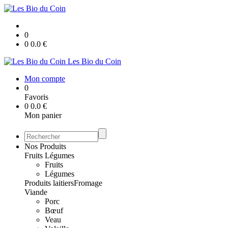
0
0
0.0
€
Les Bio du Coin
Mon compte
0
Favoris
0
0.0
€
Mon panier
Nos Produits
Fruits Légumes
Fruits
Légumes
Produits laitiers
Fromage
Viande
Porc
Bœuf
Veau