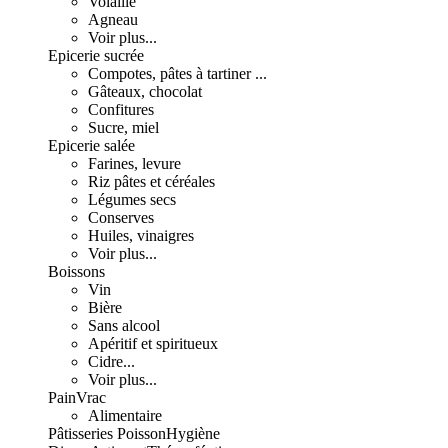
Volaille
Agneau
Voir plus...
Epicerie sucrée
Compotes, pâtes à tartiner ...
Gâteaux, chocolat
Confitures
Sucre, miel
Epicerie salée
Farines, levure
Riz pâtes et céréales
Légumes secs
Conserves
Huiles, vinaigres
Voir plus...
Boissons
Vin
Bière
Sans alcool
Apéritif et spiritueux
Cidre...
Voir plus...
Pain
Vrac
Alimentaire
Pâtisseries
Poisson
Hygiène