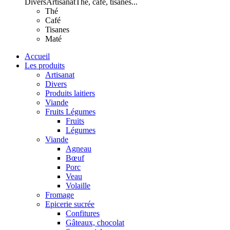
Divers
Artisanat
Thé, café, tisanes...
Thé
Café
Tisanes
Maté
Accueil
Les produits
Artisanat
Divers
Produits laitiers
Viande
Fruits Légumes
Fruits
Légumes
Viande
Agneau
Bœuf
Porc
Veau
Volaille
Fromage
Epicerie sucrée
Confitures
Gâteaux, chocolat