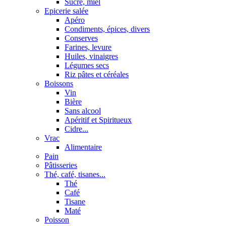
Sucre, miel
Epicerie salée
Apéro
Condiments, épices, divers
Conserves
Farines, levure
Huiles, vinaigres
Légumes secs
Riz pâtes et céréales
Boissons
Vin
Bière
Sans alcool
Apéritif et Spiritueux
Cidre...
Vrac
Alimentaire
Pain
Pâtisseries
Thé, café, tisanes...
Thé
Café
Tisane
Maté
Poisson