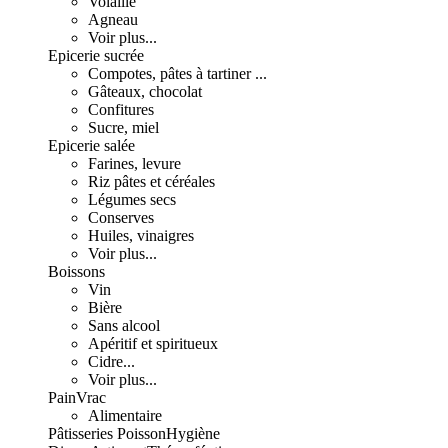
Volaille
Agneau
Voir plus...
Epicerie sucrée
Compotes, pâtes à tartiner ...
Gâteaux, chocolat
Confitures
Sucre, miel
Epicerie salée
Farines, levure
Riz pâtes et céréales
Légumes secs
Conserves
Huiles, vinaigres
Voir plus...
Boissons
Vin
Bière
Sans alcool
Apéritif et spiritueux
Cidre...
Voir plus...
Pain
Vrac
Alimentaire
Pâtisseries
Poisson
Hygiène