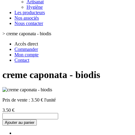
Artisanat
Hygiène
Les producteurs
Nos associés
Nous contacter
>
creme caponata - biodis
Accès direct
Commander
Mon compte
Contact
creme caponata - biodis
Prix de vente :
3.50 € l'unité
3.50 €
Ajouter au panier