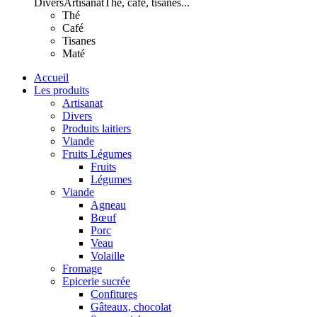
Divers
Artisanat
Thé, café, tisanes...
Thé
Café
Tisanes
Maté
Accueil
Les produits
Artisanat
Divers
Produits laitiers
Viande
Fruits Légumes
Fruits
Légumes
Viande
Agneau
Bœuf
Porc
Veau
Volaille
Fromage
Epicerie sucrée
Confitures
Gâteaux, chocolat