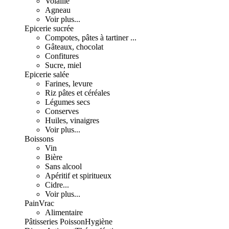
Volaille
Agneau
Voir plus...
Epicerie sucrée
Compotes, pâtes à tartiner ...
Gâteaux, chocolat
Confitures
Sucre, miel
Epicerie salée
Farines, levure
Riz pâtes et céréales
Légumes secs
Conserves
Huiles, vinaigres
Voir plus...
Boissons
Vin
Bière
Sans alcool
Apéritif et spiritueux
Cidre...
Voir plus...
Pain
Vrac
Alimentaire
Pâtisseries
Poisson
Hygiène