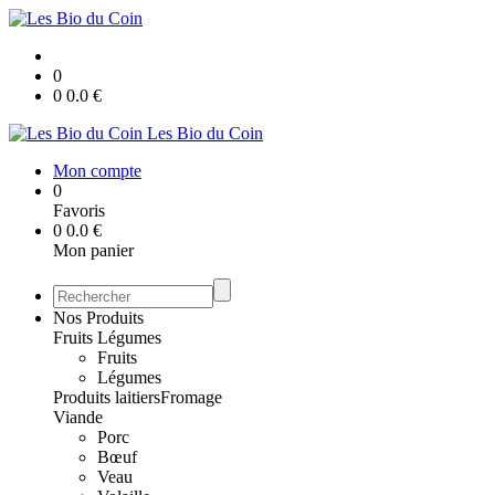
0
0
0.0
€
Les Bio du Coin
Mon compte
0
Favoris
0
0.0
€
Mon panier
Nos Produits
Fruits Légumes
Fruits
Légumes
Produits laitiers
Fromage
Viande
Porc
Bœuf
Veau