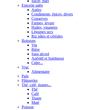
Sucre, miel
Epicerie salée
Apéro
Condiments, épices, divers
Conserves
Farines, levure
Huiles, vinaigres
Légumes secs
Riz pâtes et céréales
Boissons
Vin
Bière
Sans alcool
Apéritif et Spiritueux
Cidre...
Vrac
Alimentaire
Pain
Pâtisseries
Thé, café, tisanes...
Thé
Café
Tisane
Maté
Poisson