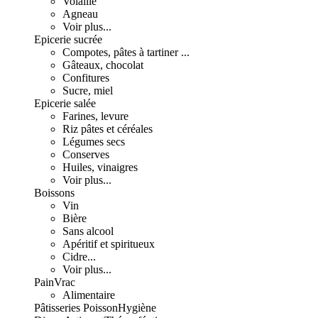
Volaille
Agneau
Voir plus...
Epicerie sucrée
Compotes, pâtes à tartiner ...
Gâteaux, chocolat
Confitures
Sucre, miel
Epicerie salée
Farines, levure
Riz pâtes et céréales
Légumes secs
Conserves
Huiles, vinaigres
Voir plus...
Boissons
Vin
Bière
Sans alcool
Apéritif et spiritueux
Cidre...
Voir plus...
Pain
Vrac
Alimentaire
Pâtisseries
Poisson
Hygiène