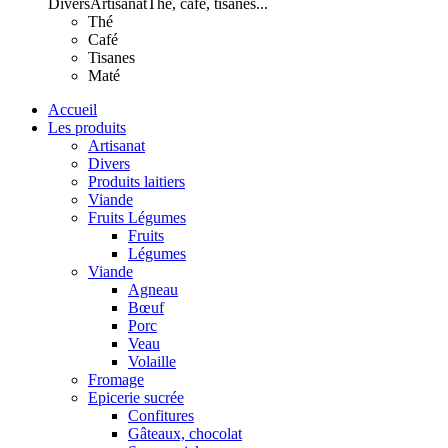
Divers
Artisanat
Thé, café, tisanes...
Thé
Café
Tisanes
Maté
Accueil
Les produits
Artisanat
Divers
Produits laitiers
Viande
Fruits Légumes
Fruits
Légumes
Viande
Agneau
Bœuf
Porc
Veau
Volaille
Fromage
Epicerie sucrée
Confitures
Gâteaux, chocolat