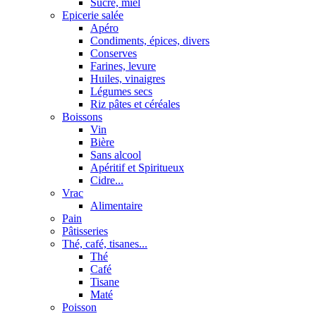
Sucre, miel
Epicerie salée
Apéro
Condiments, épices, divers
Conserves
Farines, levure
Huiles, vinaigres
Légumes secs
Riz pâtes et céréales
Boissons
Vin
Bière
Sans alcool
Apéritif et Spiritueux
Cidre...
Vrac
Alimentaire
Pain
Pâtisseries
Thé, café, tisanes...
Thé
Café
Tisane
Maté
Poisson