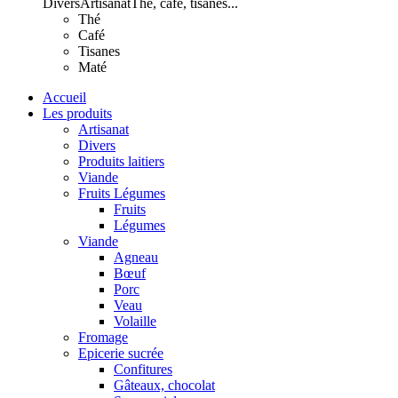
Divers
Artisanat
Thé, café, tisanes...
Thé
Café
Tisanes
Maté
Accueil
Les produits
Artisanat
Divers
Produits laitiers
Viande
Fruits Légumes
Fruits
Légumes
Viande
Agneau
Bœuf
Porc
Veau
Volaille
Fromage
Epicerie sucrée
Confitures
Gâteaux, chocolat