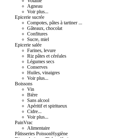
Volaille
Agneau
Voir plus...
Epicerie sucrée
Compotes, pâtes à tartiner ...
Gâteaux, chocolat
Confitures
Sucre, miel
Epicerie salée
Farines, levure
Riz pâtes et céréales
Légumes secs
Conserves
Huiles, vinaigres
Voir plus...
Boissons
Vin
Bière
Sans alcool
Apéritif et spiritueux
Cidre...
Voir plus...
Pain
Vrac
Alimentaire
Pâtisseries
Poisson
Hygiène