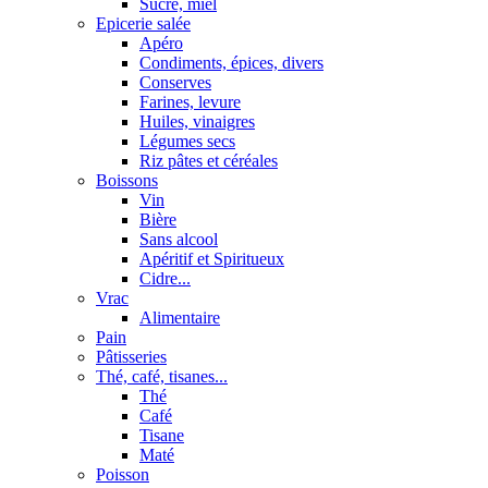
Sucre, miel
Epicerie salée
Apéro
Condiments, épices, divers
Conserves
Farines, levure
Huiles, vinaigres
Légumes secs
Riz pâtes et céréales
Boissons
Vin
Bière
Sans alcool
Apéritif et Spiritueux
Cidre...
Vrac
Alimentaire
Pain
Pâtisseries
Thé, café, tisanes...
Thé
Café
Tisane
Maté
Poisson