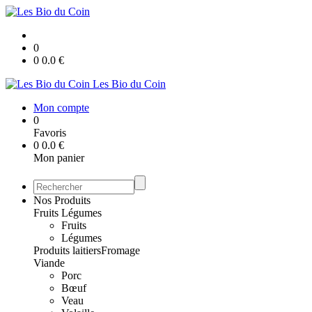
0
0
0.0
€
Les Bio du Coin
Mon compte
0
Favoris
0
0.0
€
Mon panier
Nos Produits
Fruits Légumes
Fruits
Légumes
Produits laitiers
Fromage
Viande
Porc
Bœuf
Veau