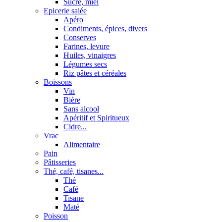
Sucre, miel
Epicerie salée
Apéro
Condiments, épices, divers
Conserves
Farines, levure
Huiles, vinaigres
Légumes secs
Riz pâtes et céréales
Boissons
Vin
Bière
Sans alcool
Apéritif et Spiritueux
Cidre...
Vrac
Alimentaire
Pain
Pâtisseries
Thé, café, tisanes...
Thé
Café
Tisane
Maté
Poisson