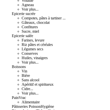
Volaille
Agneau
Voir plus...
Epicerie sucrée
Compotes, pâtes à tartiner ...
Gâteaux, chocolat
Confitures
Sucre, miel
Epicerie salée
Farines, levure
Riz pâtes et céréales
Légumes secs
Conserves
Huiles, vinaigres
Voir plus...
Boissons
Vin
Bière
Sans alcool
Apéritif et spiritueux
Cidre...
Voir plus...
Pain
Vrac
Alimentaire
Pâtisseries
Poisson
Hygiène