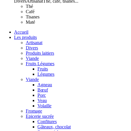
Divers
Artisanat
Thé, café, tisanes...
Thé
Café
Tisanes
Maté
Accueil
Les produits
Artisanat
Divers
Produits laitiers
Viande
Fruits Légumes
Fruits
Légumes
Viande
Agneau
Bœuf
Porc
Veau
Volaille
Fromage
Epicerie sucrée
Confitures
Gâteaux, chocolat