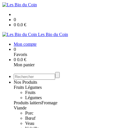
0
0
0.0
€
Les Bio du Coin
Mon compte
0
Favoris
0
0.0
€
Mon panier
Nos Produits
Fruits Légumes
Fruits
Légumes
Produits laitiers
Fromage
Viande
Porc
Bœuf
Veau