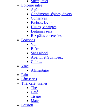
Sucre, miel
Epicerie salée
Apéro
Condiments, épices, divers
Conserves
Farines, levure
Huiles, vinaigres
Légumes secs
Riz pâtes et céréales
Boissons
Vin
Bière
Sans alcool
Apéritif et Spiritueux
Cidre...
Vrac
Alimentaire
Pain
Pâtisseries
Thé, café, tisanes...
Thé
Café
Tisane
Maté
Poisson