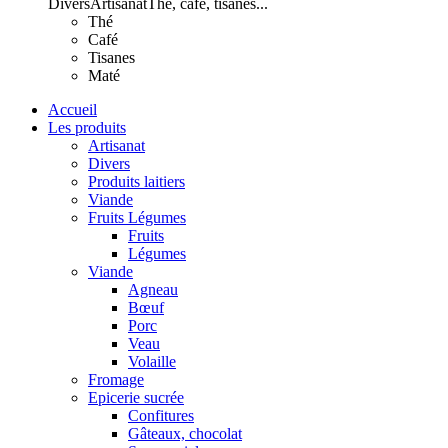
Divers
Artisanat
Thé, café, tisanes...
Thé
Café
Tisanes
Maté
Accueil
Les produits
Artisanat
Divers
Produits laitiers
Viande
Fruits Légumes
Fruits
Légumes
Viande
Agneau
Bœuf
Porc
Veau
Volaille
Fromage
Epicerie sucrée
Confitures
Gâteaux, chocolat