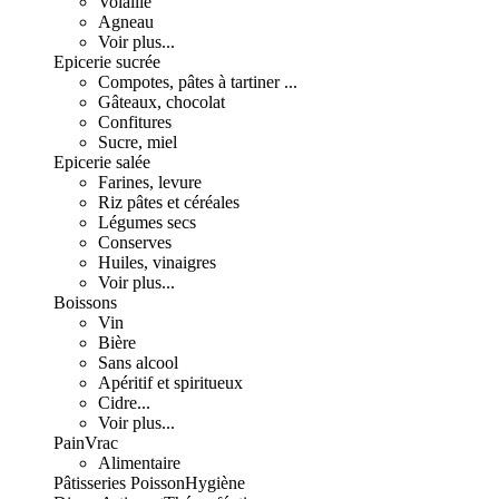
Volaille
Agneau
Voir plus...
Epicerie sucrée
Compotes, pâtes à tartiner ...
Gâteaux, chocolat
Confitures
Sucre, miel
Epicerie salée
Farines, levure
Riz pâtes et céréales
Légumes secs
Conserves
Huiles, vinaigres
Voir plus...
Boissons
Vin
Bière
Sans alcool
Apéritif et spiritueux
Cidre...
Voir plus...
Pain
Vrac
Alimentaire
Pâtisseries
Poisson
Hygiène