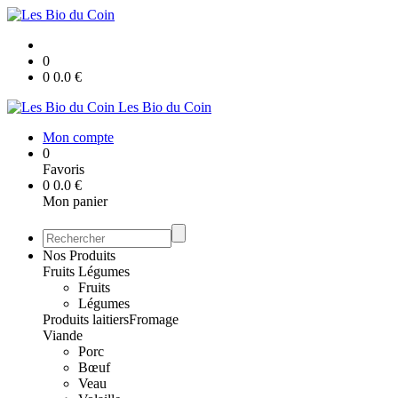
0
0
0.0
€
Les Bio du Coin
Mon compte
0
Favoris
0
0.0
€
Mon panier
Nos Produits
Fruits Légumes
Fruits
Légumes
Produits laitiers
Fromage
Viande
Porc
Bœuf
Veau