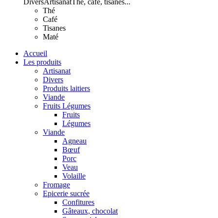
Divers
Artisanat
Thé, café, tisanes...
Thé
Café
Tisanes
Maté
Accueil
Les produits
Artisanat
Divers
Produits laitiers
Viande
Fruits Légumes
Fruits
Légumes
Viande
Agneau
Bœuf
Porc
Veau
Volaille
Fromage
Epicerie sucrée
Confitures
Gâteaux, chocolat