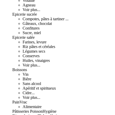
Volaille
Agneau
Voir plus...
Epicerie sucrée
Compotes, pâtes à tartiner ...
Gâteaux, chocolat
Confitures
Sucre, miel
Epicerie salée
Farines, levure
Riz pâtes et céréales
Légumes secs
Conserves
Huiles, vinaigres
Voir plus...
Boissons
Vin
Bière
Sans alcool
Apéritif et spiritueux
Cidre...
Voir plus...
Pain
Vrac
Alimentaire
Pâtisseries
Poisson
Hygiène