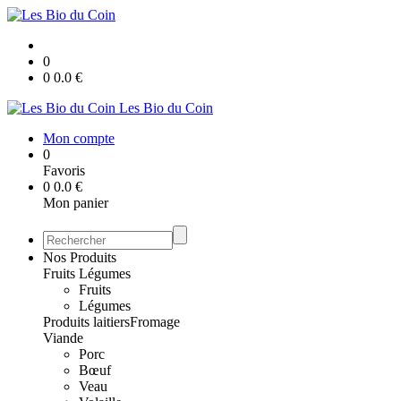
0
0
0.0
€
Les Bio du Coin
Mon compte
0
Favoris
0
0.0
€
Mon panier
Nos Produits
Fruits Légumes
Fruits
Légumes
Produits laitiers
Fromage
Viande
Porc
Bœuf
Veau