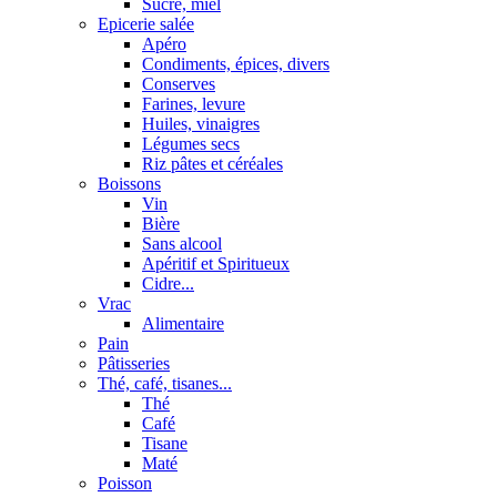
Sucre, miel
Epicerie salée
Apéro
Condiments, épices, divers
Conserves
Farines, levure
Huiles, vinaigres
Légumes secs
Riz pâtes et céréales
Boissons
Vin
Bière
Sans alcool
Apéritif et Spiritueux
Cidre...
Vrac
Alimentaire
Pain
Pâtisseries
Thé, café, tisanes...
Thé
Café
Tisane
Maté
Poisson