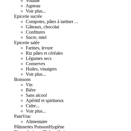
Volaille
Agneau
Voir plus...
Epicerie sucrée
Compotes, pâtes à tartiner ...
Gâteaux, chocolat
Confitures
Sucre, miel
Epicerie salée
Farines, levure
Riz pâtes et céréales
Légumes secs
Conserves
Huiles, vinaigres
Voir plus...
Boissons
Vin
Bière
Sans alcool
Apéritif et spiritueux
Cidre...
Voir plus...
Pain
Vrac
Alimentaire
Pâtisseries
Poisson
Hygiène