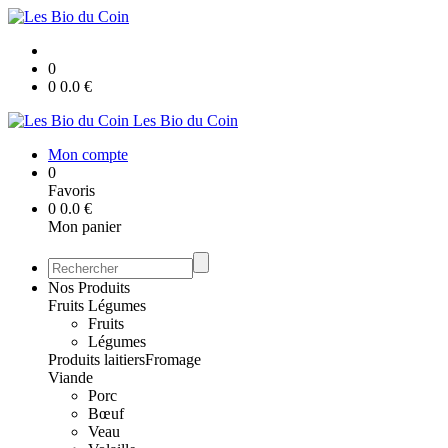
0
0
0.0
€
Les Bio du Coin
Mon compte
0
Favoris
0
0.0
€
Mon panier
Nos Produits
Fruits Légumes
Fruits
Légumes
Produits laitiers
Fromage
Viande
Porc
Bœuf
Veau