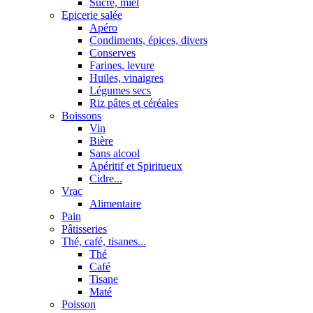
Sucre, miel
Epicerie salée
Apéro
Condiments, épices, divers
Conserves
Farines, levure
Huiles, vinaigres
Légumes secs
Riz pâtes et céréales
Boissons
Vin
Bière
Sans alcool
Apéritif et Spiritueux
Cidre...
Vrac
Alimentaire
Pain
Pâtisseries
Thé, café, tisanes...
Thé
Café
Tisane
Maté
Poisson