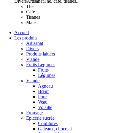
Divers
Artisanat
Thé, café, tisanes...
Thé
Café
Tisanes
Maté
Accueil
Les produits
Artisanat
Divers
Produits laitiers
Viande
Fruits Légumes
Fruits
Légumes
Viande
Agneau
Bœuf
Porc
Veau
Volaille
Fromage
Epicerie sucrée
Confitures
Gâteaux, chocolat