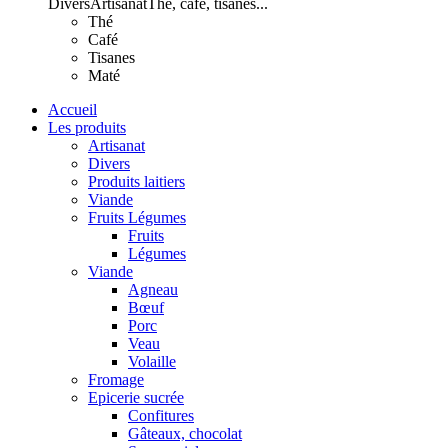
Divers
Artisanat
Thé, café, tisanes...
Thé
Café
Tisanes
Maté
Accueil
Les produits
Artisanat
Divers
Produits laitiers
Viande
Fruits Légumes
Fruits
Légumes
Viande
Agneau
Bœuf
Porc
Veau
Volaille
Fromage
Epicerie sucrée
Confitures
Gâteaux, chocolat