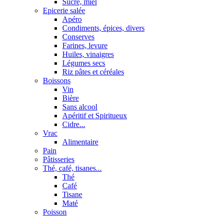
Sucre, miel
Epicerie salée
Apéro
Condiments, épices, divers
Conserves
Farines, levure
Huiles, vinaigres
Légumes secs
Riz pâtes et céréales
Boissons
Vin
Bière
Sans alcool
Apéritif et Spiritueux
Cidre...
Vrac
Alimentaire
Pain
Pâtisseries
Thé, café, tisanes...
Thé
Café
Tisane
Maté
Poisson