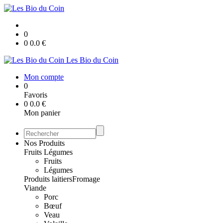
0
0
0.0
€
Les Bio du Coin
Mon compte
0
Favoris
0
0.0
€
Mon panier
Nos Produits
Fruits Légumes
Fruits
Légumes
Produits laitiers
Fromage
Viande
Porc
Bœuf
Veau