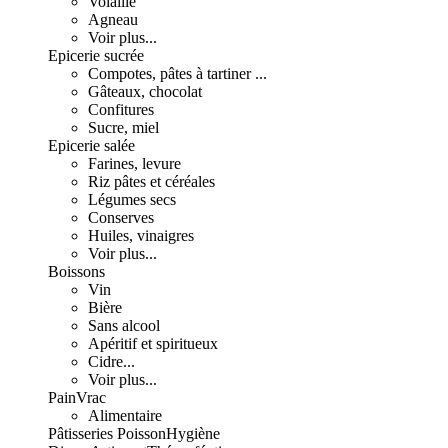
Volaille
Agneau
Voir plus...
Epicerie sucrée
Compotes, pâtes à tartiner ...
Gâteaux, chocolat
Confitures
Sucre, miel
Epicerie salée
Farines, levure
Riz pâtes et céréales
Légumes secs
Conserves
Huiles, vinaigres
Voir plus...
Boissons
Vin
Bière
Sans alcool
Apéritif et spiritueux
Cidre...
Voir plus...
Pain
Vrac
Alimentaire
Pâtisseries
Poisson
Hygiène