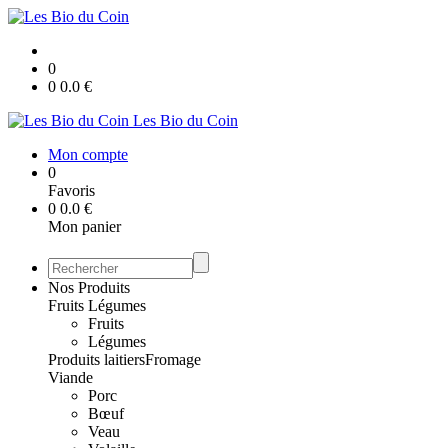
0
0
0.0
€
Les Bio du Coin
Mon compte
0
Favoris
0
0.0
€
Mon panier
Nos Produits
Fruits Légumes
Fruits
Légumes
Produits laitiers
Fromage
Viande
Porc
Bœuf
Veau