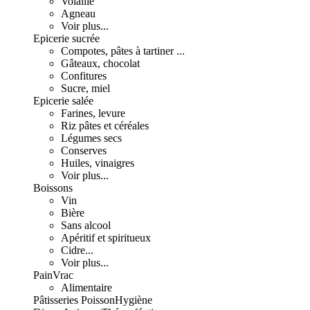
Volaille
Agneau
Voir plus...
Epicerie sucrée
Compotes, pâtes à tartiner ...
Gâteaux, chocolat
Confitures
Sucre, miel
Epicerie salée
Farines, levure
Riz pâtes et céréales
Légumes secs
Conserves
Huiles, vinaigres
Voir plus...
Boissons
Vin
Bière
Sans alcool
Apéritif et spiritueux
Cidre...
Voir plus...
Pain
Vrac
Alimentaire
Pâtisseries
Poisson
Hygiène