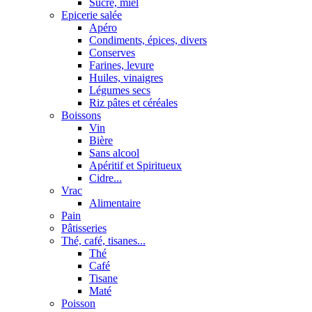
Sucre, miel
Epicerie salée
Apéro
Condiments, épices, divers
Conserves
Farines, levure
Huiles, vinaigres
Légumes secs
Riz pâtes et céréales
Boissons
Vin
Bière
Sans alcool
Apéritif et Spiritueux
Cidre...
Vrac
Alimentaire
Pain
Pâtisseries
Thé, café, tisanes...
Thé
Café
Tisane
Maté
Poisson