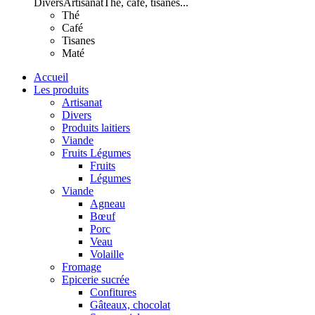
Divers
Artisanat
Thé, café, tisanes...
Thé
Café
Tisanes
Maté
Accueil
Les produits
Artisanat
Divers
Produits laitiers
Viande
Fruits Légumes
Fruits
Légumes
Viande
Agneau
Bœuf
Porc
Veau
Volaille
Fromage
Epicerie sucrée
Confitures
Gâteaux, chocolat